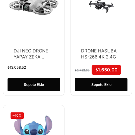
DJI NEO DRONE
DRONE HASUBA
YAPAY ZEKA
HS-266 4K 2.4G
DESTEKLİ
₺
13.058.52
₺
1.650.00
₺
2.792.35
Sepete Ekle
Sepete Ekle
-40%