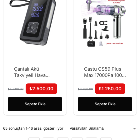
Çantalı Akü
Castu CS59 Plus
Takviyeli Hava
Max 17000Pa 100
Pompası 8000
Watt Şarjlı
mAh Dijital Ekran
Süpürge
₺
2.500.00
₺
1.250.00
₺
4.400.00
₺
2.790.00
150 PSI
Sepete Ekle
Sepete Ekle
65 sonuçtan 1-16 arası gösteriliyor