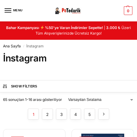
MENU
0
Bahar Kampanyası
%50’ye Varan İndirimler Sepette!
|
3.000 ₺
Üzeri
Tüm Alışverişlerinizde Ücretsiz Kargo!
Ana Sayfa
İnstagram
/
İnstagram
SHOW FILTERS
65 sonuçtan 1-16 arası gösteriliyor
1
2
3
4
5