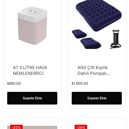
A7 3 LİTRE HAVA
Afb1 Çift Kişilik
NEMLENDİRİCİ
Dahili Pompalı
Şişme Hava Yatağı
₺
650.00
₺
1.500.00
Sepete Ekle
Sepete Ekle
-20%
-39%