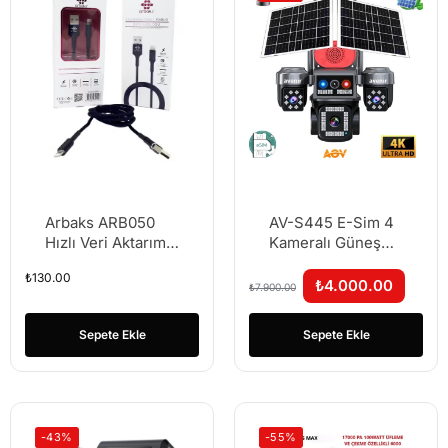
Arbaks ARB050
AV-S445 E-Sim 4
Hızlı Veri Aktarımı
Kameralı Güneş
Iphone Işıklı
Enerjili Kamera
₺
130.00
Yüksek Hızlı Şarj
Tüm Mekanlar İçin
₺
4.000.00
₺
7.900.00
Kablosu
Gece Görüşlü 8
MP
Sepete Ekle
Sepete Ekle
-43%
-55%