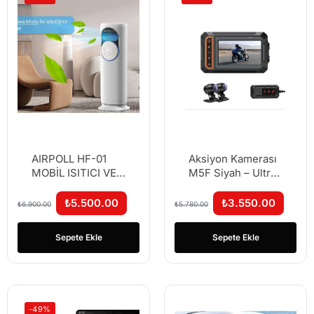
AIRPOLL HF-01
Aksiyon Kamerası
MOBİL ISITICI VE
M5F Siyah – Ultra
SOĞUTUCU
HD WiFi
BUHARLI FAN
Panoramik
₺
5.500.00
₺
3.550.00
₺
6.900.00
₺
5.780.00
Gözetleme ve
Motosiklet
Sepete Ekle
Sepete Ekle
Kamerası
-49%