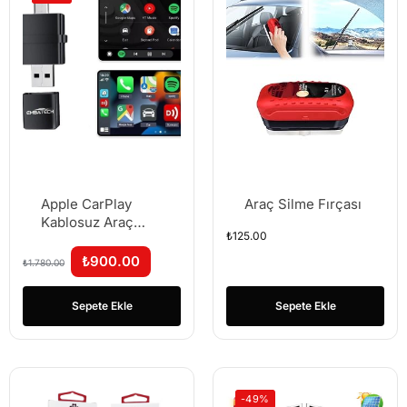
Apple CarPlay
Araç Silme Fırçası
Kablosuz Araç
₺
125.00
Adaptörü – iOS 10
ve Üzeri Uyumlu,
₺
900.00
₺
1.780.00
Tak-Çalıştır
Sepete Ekle
Sepete Ekle
-49%