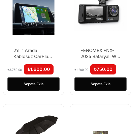
2’si 1 Arada
FENOMEX FNX-
Kablosuz CarPlay
2025 Bataryalı Wi-
& Android Auto
Fi 1080P Araç
Adaptörü – Araç
Kamerası – Cep
₺
1.600.00
₺
750.00
₺
3.750.00
₺
1.290.00
Uyumlu
Telefonu İle
İzleme
Sepete Ekle
Sepete Ekle