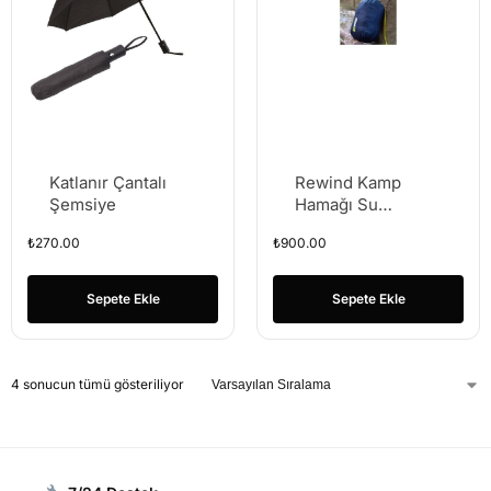
Katlanır Çantalı
Rewind Kamp
Şemsiye
Hamağı Su
Gecirmez Tek
₺
270.00
₺
900.00
Kişilk Salıncak
Sepete Ekle
Sepete Ekle
4 sonucun tümü gösteriliyor