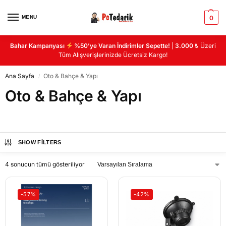
MENU
0
Bahar Kampanyası
%50’ye Varan İndirimler Sepette!
|
3.000 ₺
Üzeri
Tüm Alışverişlerinizde Ücretsiz Kargo!
Ana Sayfa
Oto & Bahçe & Yapı
/
Oto & Bahçe & Yapı
SHOW FILTERS
4 sonucun tümü gösteriliyor
-57%
-42%