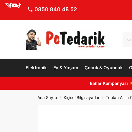
0850 840 48 52
Elektronik
Ev & Yaşam
Çocuk & Oyuncak
G
Bahar Kampanyası
Ana Sayfa
Kişisel Bilgisayarlar
Toptan All in 
/
/