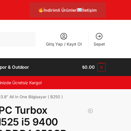
İndirimli Ürünler
İletişim
Ara
Giriş Yap / Kayıt Ol
Sepet
por & Outdoor
₺
0.00
0
inizde Ücretsiz Kargo!
″ All In One Bilgisayar ( B250 )
PC Turbox
525 i5 9400