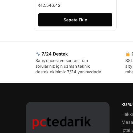
Pivot Webcam All In One
₺
12.546.42
Bilgisayar
Sepete Ekle
7/24 Destek
G
Satış öncesi ve sonrası tüm
SSL 
sorularınız için uzman teknik
alty
destek ekibimiz 7/24 yanınızdadır.
raha
KURU
Hakk
Mesaf
İptal