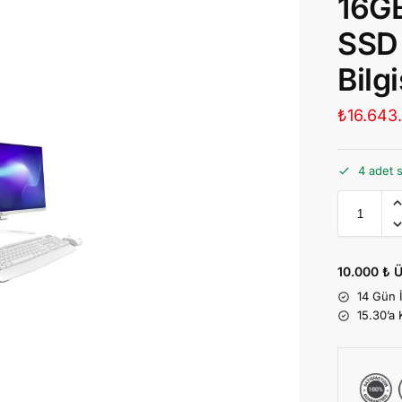
16G
SSD 
Bilg
₺
16.643
4 adet 
10.000 ₺ Ü
14 Gün 
15.30’a 