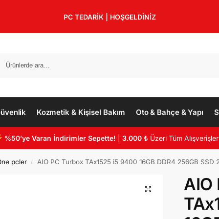
PC TEDARİK | HOŞGELDİNİZ
üvenlik
Kozmetik & Kişisel Bakım
Oto & Bahçe & Yapı
S
%50’ye Varan İndirimler Sepette!
|
3.000 ₺
Üzeri Tüm Alışverişler
One pcler
AIO PC Turbox TAx1525 i5 9400 16GB DDR4 256GB SSD 23.8
/
AIO 
TAx1