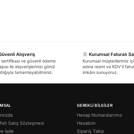
üvenli Alışveriş
Kurumsal Faturalı Sa
sertifikası ve güvenli ödeme
Kurumsal müşterilerimiz içi
apısı ile alışverişlerinizi gönül
adına resmi ve KDV’li fatura
tlığıyla tamamlayabilirsiniz.
imkânı sunuyoruz.
MSAL
GEREKLİ BİLGİLER
ımızda
Hesap Numaralarımız
eli Satış Sözleşmesi
Hesabım
 ve İade
Sipariş Takip