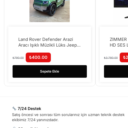
Land Rover Defender Arazi
ZIMMER 
Aracı Işıklı Müzikli Lüks Jeep
HD SES 
Defender Mdoel Araba
Sürtmeli 17CM
₺
400.00
₺
₺
790.00
₺
3.780.00
Sepete Ekle
7/24 Destek
Satış öncesi ve sonrası tüm sorularınız için uzman teknik destek
ekibimiz 7/24 yanınızdadır.