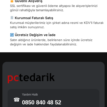
Güvenli Alışveriş
SSL sertifikası ve güvenli ödeme altyapısı ile alışverişlerinizi
gönül rahatlığıyla tamamlayabilirsiniz.
Kurumsal Faturalı Satış
Kurumsal müşterilerimiz için şirket adına resmi ve KDV’li faturalı
satış imkânı sunuyoruz.
Ücretsiz Değişim ve İade
Satın aldığınız ürünlerde, belirlenen süre içinde ücretsiz
değişim ve iade hakkından faydalanabilirsiniz.
Yardım Hattı
☎
0850 840 48 52