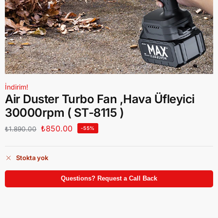
İndirim!
Air Duster Turbo Fan ,Hava Üfleyici
30000rpm ( ST-8115 )
₺
850.00
₺
1.890.00
-55%
Stokta yok
Questions? Request a Call Back