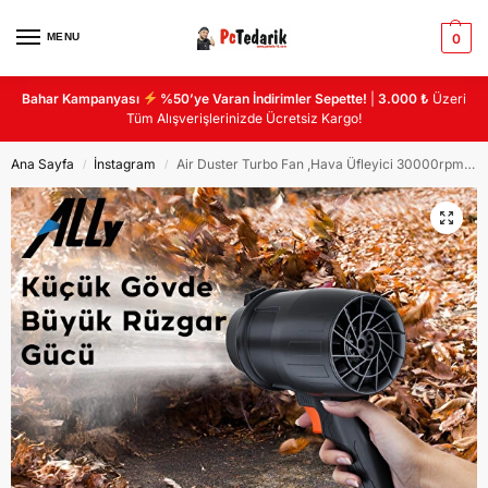
MENU
0
Bahar Kampanyası
%50’ye Varan İndirimler Sepette!
|
3.000 ₺
Üzeri
Tüm Alışverişlerinizde Ücretsiz Kargo!
Ana Sayfa
İnstagram
Air Duster Turbo Fan ,Hava Üfleyici 30000rpm ( ST-8115 )
/
/