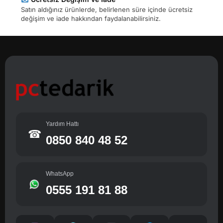
Satın aldığınız ürünlerde, belirlenen süre içinde ücretsiz
değişim ve iade hakkından faydalanabilirsiniz.
Yardım Hattı
☎
0850 840 48 52
WhatsApp
0555 191 81 88