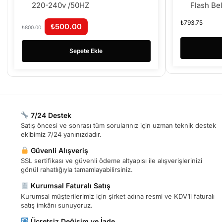
220-240v /50HZ
Flash Be
₺
793.75
₺
500.00
₺
800.00
Sepete Ekle
7/24 Destek
Satış öncesi ve sonrası tüm sorularınız için uzman teknik destek
ekibimiz 7/24 yanınızdadır.
Güvenli Alışveriş
SSL sertifikası ve güvenli ödeme altyapısı ile alışverişlerinizi
gönül rahatlığıyla tamamlayabilirsiniz.
Kurumsal Faturalı Satış
Kurumsal müşterilerimiz için şirket adına resmi ve KDV’li faturalı
satış imkânı sunuyoruz.
Ücretsiz Değişim ve İade