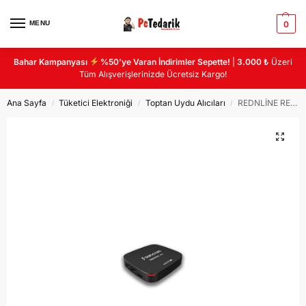
MENU
0
Bahar Kampanyası
%50’ye Varan İndirimler Sepette!
|
3.000 ₺
Üzeri
Tüm Alışverişlerinizde Ücretsiz Kargo!
Ana Sayfa
Tüketici Elektroniği
Toptan Uydu Alıcıları
REDNLİNE RED360 NANO4K 2GB RAM 16GB ROM ANDROID TVBOX
/
/
/