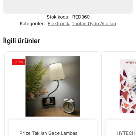
Stok kodu:
RED360
Kategoriler:
Elektronik
,
Toptan Uydu Alıcıları
İlgili ürünler
-38%
Prize Takılan Gece Lambası
HYTECH 