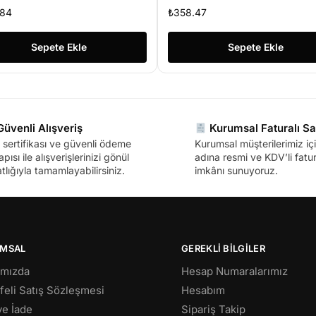
.84
₺
358.47
Sepete Ekle
Sepete Ekle
üvenli Alışveriş
Kurumsal Faturalı Sa
sertifikası ve güvenli ödeme
Kurumsal müşterilerimiz içi
apısı ile alışverişlerinizi gönül
adına resmi ve KDV’li fatura
tlığıyla tamamlayabilirsiniz.
imkânı sunuyoruz.
MSAL
GEREKLİ BİLGİLER
ımızda
Hesap Numaralarımız
eli Satış Sözleşmesi
Hesabım
 ve İade
Sipariş Takip