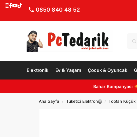
0850 840 48 52
Elektronik
Ev & Yaşam
Çocuk & Oyuncak
G
Bahar Kampanyası
Ana Sayfa
Tüketici Elektroniği
Toptan Küçük E
/
/