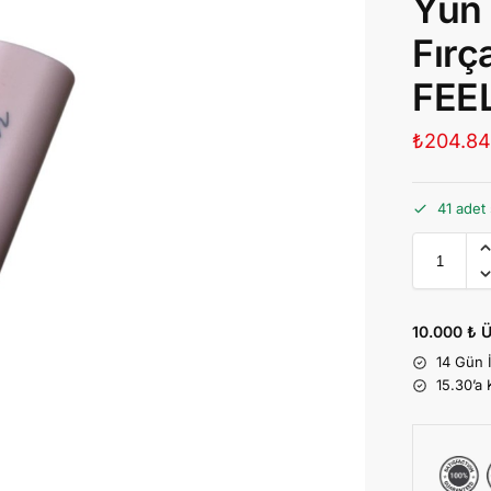
Yün 
Fırç
FEE
₺
204.8
41 adet 
10.000 ₺ Ü
14 Gün 
15.30’a 