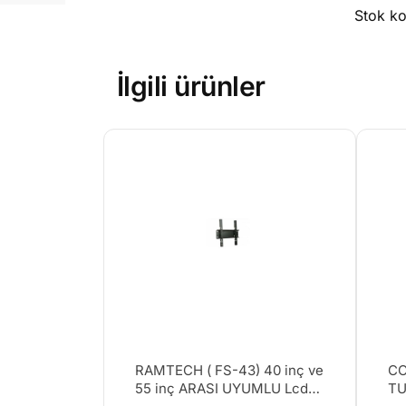
Stok k
İlgili ürünler
RAMTECH ( FS-43) 40 inç ve
CO
55 inç ARASI UYUMLU Lcd
T