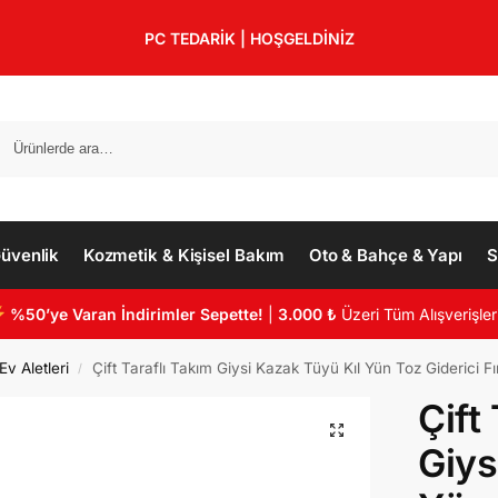
PC TEDARİK | HOŞGELDİNİZ
üvenlik
Kozmetik & Kişisel Bakım
Oto & Bahçe & Yapı
S
%50’ye Varan İndirimler Sepette!
|
3.000 ₺
Üzeri Tüm Alışverişler
v Aletleri
Çift Taraflı Takım Giysi Kazak Tüyü Kıl Yün Toz Giderici 
/
Çift
Giys