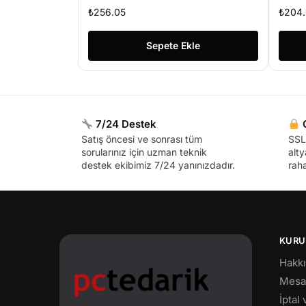
Led plazma Tv
₺
256.05
₺
204
Sepete Ekle
7/24 Destek
G
Satış öncesi ve sonrası tüm
SSL 
sorularınız için uzman teknik
alty
destek ekibimiz 7/24 yanınızdadır.
raha
KURU
Hakk
Mesaf
İptal