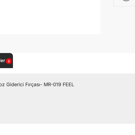
ler
0
Toz Giderici Fırçası- MR-019 FEEL