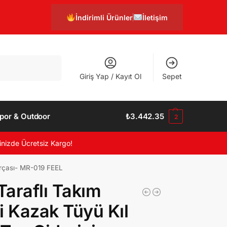
İndirimli Ürünler
İletişim
Ara
Giriş Yap / Kayıt Ol
Sepet
por & Outdoor
₺
3.442.35
2
inizde Ücretsiz Kargo!
Fırçası- MR-019 FEEL
 Taraflı Takım
i Kazak Tüyü Kıl