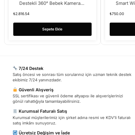
Destekli 360° Bebek Kamerası
Smart Wi
Gece Görüşlü (Ninni
BEBEK 
₺
2.816.54
₺
750.00
Söyleyen,uyku Raporu)
Sepete Ekle
7/24 Destek
Satış öncesi ve sonrası tüm sorularınız için uzman teknik destek
ekibimiz 7/24 yanınızdadır.
Güvenli Alışveriş
SSL sertifikası ve güvenli ödeme altyapısı ile alışverişlerinizi
gönül rahatlığıyla tamamlayabilirsiniz.
Kurumsal Faturalı Satış
Kurumsal müşterilerimiz için şirket adına resmi ve KDV’li faturalı
satış imkânı sunuyoruz.
Ücretsiz Değişim ve İade