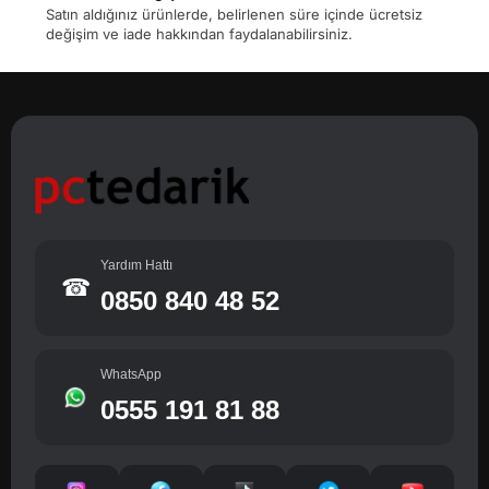
Satın aldığınız ürünlerde, belirlenen süre içinde ücretsiz
değişim ve iade hakkından faydalanabilirsiniz.
Yardım Hattı
☎
0850 840 48 52
WhatsApp
0555 191 81 88