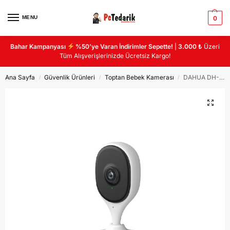
MENU
0
Bahar Kampanyası
%50’ye Varan İndirimler Sepette!
|
3.000 ₺
Üzeri
Tüm Alışverişlerinizde Ücretsiz Kargo!
Ana Sayfa
Güvenlik Ürünleri
Toptan Bebek Kamerası
DAHUA DH-C5A 5MP 10M IR WIFI IC MEKAN CUBE IP BEBEK KAMERASI
/
/
/