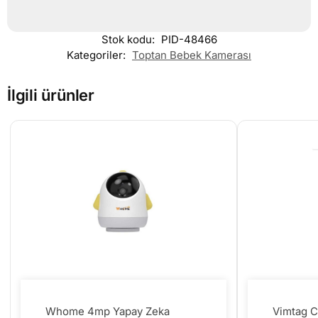
Stok kodu:
PID-48466
Kategoriler:
Toptan Bebek Kamerası
İlgili ürünler
Whome 4mp Yapay Zeka
Vimtag 