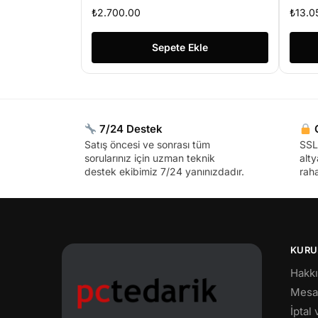
– Beyaz
₺
2.700.00
₺
13.0
Sepete Ekle
7/24 Destek
G
Satış öncesi ve sonrası tüm
SSL 
sorularınız için uzman teknik
alty
destek ekibimiz 7/24 yanınızdadır.
raha
KURU
Hakk
Mesaf
İptal