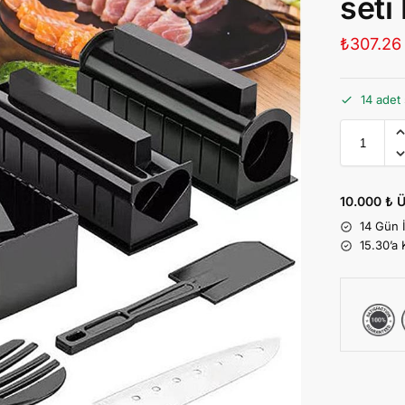
seti
₺
307.26
14 adet 
10.000 ₺ Ü
14 Gün 
15.30’a 