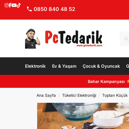
0850 840 48 52
Elektronik
Ev & Yaşam
Çocuk & Oyuncak
G
Bahar Kampanyası
Ana Sayfa
Tüketici Elektroniği
Toptan Küçük E
/
/