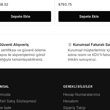
58.52
₺
793.75
Sepete Ekle
Sepete Ekle
üvenli Alışveriş
Kurumsal Faturalı Sa
sertifikası ve güvenli ödeme
Kurumsal müşterilerimiz içi
apısı ile alışverişlerinizi gönül
adına resmi ve KDV’li fatura
tlığıyla tamamlayabilirsiniz.
imkânı sunuyoruz.
MSAL
GEREKLİ BİLGİLER
ımızda
Hesap Numaralarımız
eli Satış Sözleşmesi
Hesabım
 ve İade
Sipariş Takip