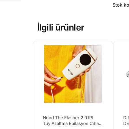
Stok k
İlgili ürünler
Nood The Flasher 2.0 IPL
DJ
Tüy Azaltma Epilasyon Cihazı
DE