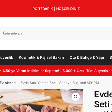
PC TEDARİK | HOŞGELDİNİZ
üvenlik
Kozmetik & Kişisel Bakım
Oto & Bahçe & Yapı
S
%50’ye Varan İndirimler Sepette!
|
3.000 ₺
Üzeri Tüm Alışverişler
v Aletleri
Evde Suşi Yapma Seti – Shopye Suşi seti MR-013
/
Evd
Seti