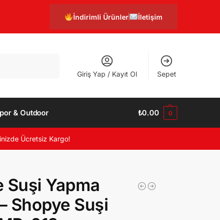
İndirimli Ürünler
İletişim
Ara
Giriş Yap / Kayıt Ol
Sepet
por & Outdoor
₺
0.00
0
inizde Ücretsiz Kargo!
e Suşi Yapma
 – Shopye Suşi