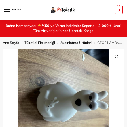
MENU
0
Bahar Kampanyası
%50’ye Varan İndirimler Sepette!
|
3.000 ₺
Üzeri
Tüm Alışverişlerinizde Ücretsiz Kargo!
Ana Sayfa
Tüketici Elektroniği
Aydınlatma Ürünleri
GECE LAMBASI KANGURU DOKUNMATİK
/
/
/