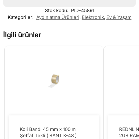
Stok kodu:
PID-45891
Kategoriler:
Aydınlatma Ürünleri
,
Elektronik
,
Ev & Yaşam
İlgili ürünler
Koli Bandı 45 mm x 100 m
REDNLİN
Şeffaf Tekli ( BANT K-48 )
2GB RAM