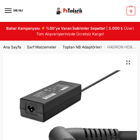
MENU
0
Bahar Kampanyası
%50’ye Varan İndirimler Sepette!
|
3.000 ₺
Üzeri
Tüm Alışverişlerinizde Ücretsiz Kargo!
Ana Sayfa
Sarf Malzemeler
Toptan NB Adaptörleri
HADRON HD8857 NOTEBOOK ADAPTÖR 120W 19V 8A 4.5*3.0 HP
/
/
/