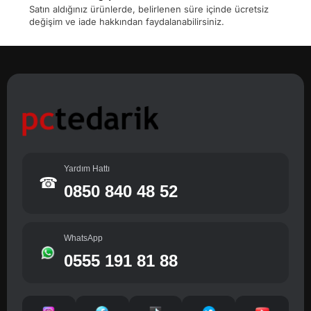
Satın aldığınız ürünlerde, belirlenen süre içinde ücretsiz
değişim ve iade hakkından faydalanabilirsiniz.
Yardım Hattı
☎
0850 840 48 52
WhatsApp
0555 191 81 88