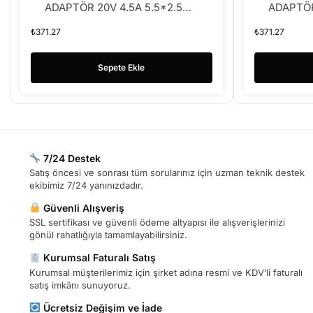
ADAPTÖR 20V 4.5A 5.5*2.5
ADAPTÖR
LENOVO FUJITSU
4.0*1.7
₺
371.27
₺
371.27
Sepete Ekle
7/24 Destek
Satış öncesi ve sonrası tüm sorularınız için uzman teknik destek
ekibimiz 7/24 yanınızdadır.
Güvenli Alışveriş
SSL sertifikası ve güvenli ödeme altyapısı ile alışverişlerinizi
gönül rahatlığıyla tamamlayabilirsiniz.
Kurumsal Faturalı Satış
Kurumsal müşterilerimiz için şirket adına resmi ve KDV’li faturalı
satış imkânı sunuyoruz.
Ücretsiz Değişim ve İade