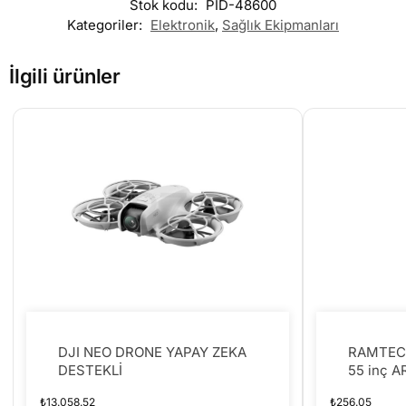
Stok kodu:
PID-48600
Kategoriler:
Elektronik
,
Sağlık Ekipmanları
İlgili ürünler
DJI NEO DRONE YAPAY ZEKA
RAMTECH 
DESTEKLİ
55 inç 
Led plaz
₺
13.058.52
₺
256.05