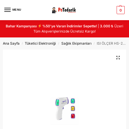
MENU
0
Bahar Kampanyası
%50’ye Varan İndirimler Sepette!
|
3.000 ₺
Üzeri
Tüm Alışverişlerinizde Ücretsiz Kargo!
Ana Sayfa
Tüketici Elektroniği
Sağlık Ekipmanları
ISI ÖLÇER HS-257 – ATEŞ ÖLÇER
/
/
/