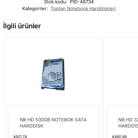
Stok kodu:
PID-46734
Kategoriler:
Toptan Notebook Harddiskleri
İlgili ürünler
NB HD 500GB NOTEBOK SATA
NB HD 
HARDDISK
HARDDİ
₺
921.78
₺
460.89