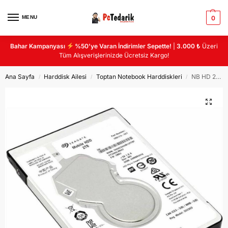
MENU
0
Bahar Kampanyası
%50’ye Varan İndirimler Sepette!
|
3.000 ₺
Üzeri
Tüm Alışverişlerinizde Ücretsiz Kargo!
Ana Sayfa
Harddisk Ailesi
Toptan Notebook Harddiskleri
NB HD 2TB NOTEBOOK HARDDİSK
/
/
/