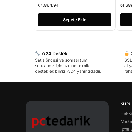
GARANTİLİ)
SA
₺
4.864.94
₺
1.68
52
Sepete Ekle
7/24 Destek
G
Satış öncesi ve sonrası tüm
SSL 
sorularınız için uzman teknik
alty
destek ekibimiz 7/24 yanınızdadır.
raha
KURU
Hakk
Mesaf
İptal