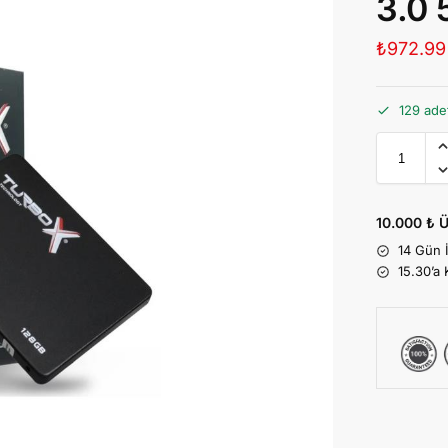
3.0
₺
972.99
129 ade
10.000 ₺ Ü
14 Gün 
15.30’a 