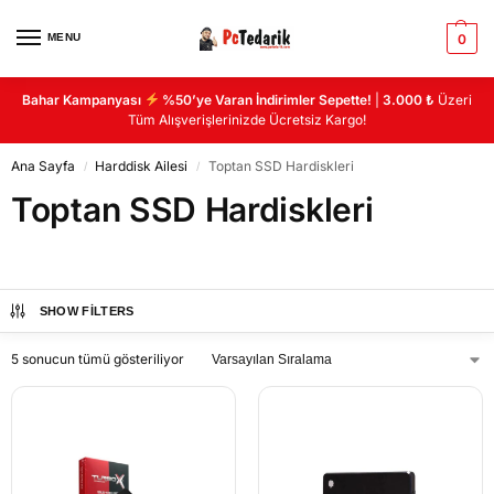
MENU
0
Bahar Kampanyası
%50’ye Varan İndirimler Sepette!
|
3.000 ₺
Üzeri
Tüm Alışverişlerinizde Ücretsiz Kargo!
Ana Sayfa
Harddisk Ailesi
Toptan SSD Hardiskleri
/
/
Toptan SSD Hardiskleri
SHOW FILTERS
5 sonucun tümü gösteriliyor