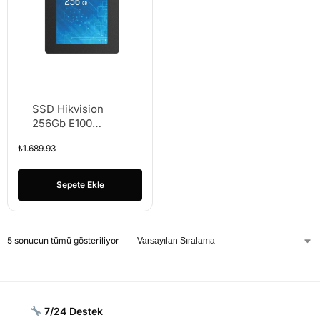
SSD Hikvision
256Gb E100
550/450Mbs
₺
1.689.93
Sata3 2.5″ HS-
SSD-E100/256G
Ssd Harddisk
Sepete Ekle
5 sonucun tümü gösteriliyor
7/24 Destek