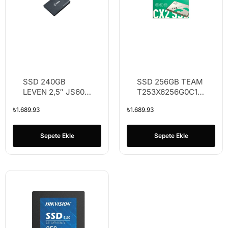
SSD 240GB
SSD 256GB TEAM
LEVEN 2,5″ JS600
T253X6256G0C101
DİSK SATAIII
256GB SATA3 2.5″
₺
1.689.93
₺
1.689.93
7mm SSD 520/430
Sepete Ekle
Sepete Ekle