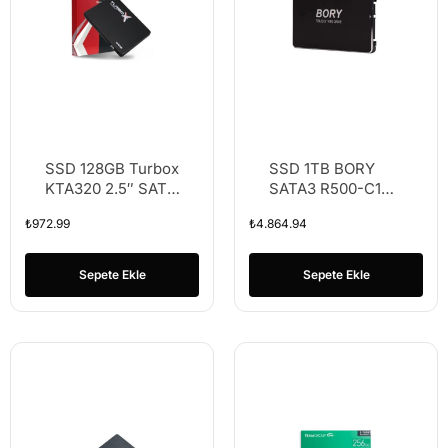
SSD 128GB Turbox
SSD 1TB BORY
KTA320 2.5″ SATA
SATA3 R500-C1T
3.0 520/400 MBS
SSD 550/510 MBS
₺
972.99
₺
4.864.94
(3 YIL GARANTİLİ)
Sepete Ekle
Sepete Ekle