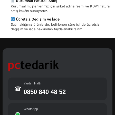
Kurumsal Faturalı Satış
Kurumsal müşterilerimiz için şirket adına resmi ve KDV’li faturalı
satış imkânı sunuyoruz.
Ücretsiz Değişim ve İade
Satın aldığınız ürünlerde, belirlenen süre içinde ücretsiz
değişim ve iade hakkından faydalanabilirsiniz.
Yardım Hattı
☎
0850 840 48 52
WhatsApp