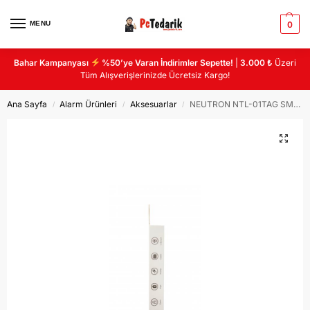
MENU
0
Bahar Kampanyası
%50’ye Varan İndirimler Sepette!
|
3.000 ₺
Üzeri
Tüm Alışverişlerinizde Ücretsiz Kargo!
Ana Sayfa
Alarm Ürünleri
Aksesuarlar
NEUTRON NTL-01TAG SMART(MUADİL APPLE TAG) ARAÇ TAKİP CİHAZI
/
/
/