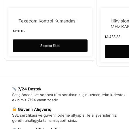
Texecom Kontrol Kumandası
Hikvisi
MHz KAB
₺
128.02
DEDEKT
₺
1.433.88
Sepete Ekle
7/24 Destek
Satış öncesi ve sonrası tüm sorularınız için uzman teknik destek
ekibimiz 7/24 yanınızdadır.
Güvenli Alışveriş
SSL sertifikası ve güvenli ödeme altyapısı ile alışverişlerinizi
gönül rahatlığıyla tamamlayabilirsiniz.