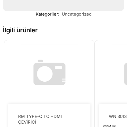
Kategoriler:
Uncategorized
İlgili ürünler
RM TYPE-C TO HDMI
WN 3013
ÇEVİRİCİ
₺
554.86