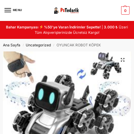
MENU
0
Bahar Kampanyası
%50’ye Varan İndirimler Sepette!
|
3.000 ₺
Üzeri
Tüm Alışverişlerinizde Ücretsiz Kargo!
Ana Sayfa
Uncategorized
OYUNCAK ROBOT KÖPEK
/
/