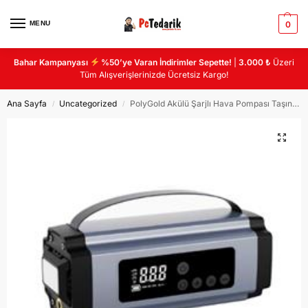
MENU
0
Bahar Kampanyası
%50’ye Varan İndirimler Sepette!
|
3.000 ₺
Üzeri
Tüm Alışverişlerinizde Ücretsiz Kargo!
Ana Sayfa
Uncategorized
PolyGold Akülü Şarjlı Hava Pompası Taşınabilir & Yüksek Basınç PG-6613
/
/