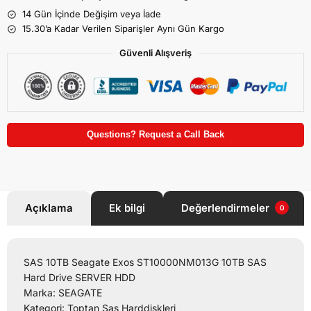
14 Gün İçinde Değişim veya İade
15.30’a Kadar Verilen Siparişler Aynı Gün Kargo
Güvenli Alışveriş
Questions? Request a Call Back
Açıklama
Ek bilgi
Değerlendirmeler
0
SAS 10TB Seagate Exos ST10000NM013G 10TB SAS
Hard Drive SERVER HDD
Marka: SEAGATE
Kategori: Toptan Sas Harddiskleri