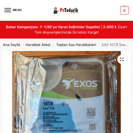
MENU
0
Bahar Kampanyası
%50’ye Varan İndirimler Sepette!
|
3.000 ₺
Üzeri
Tüm Alışverişlerinizde Ücretsiz Kargo!
Ana Sayfa
Harddisk Ailesi
Toptan Sas Harddiskleri
SAS 10TB Seagate Exos ST10000NM013G 10TB SAS Hard Drive SERVER HDD
/
/
/