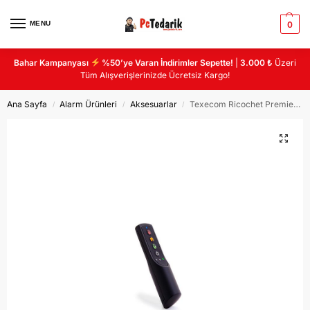
MENU
0
Bahar Kampanyası
%50’ye Varan İndirimler Sepette!
|
3.000 ₺
Üzeri
Tüm Alışverişlerinizde Ücretsiz Kargo!
Ana Sayfa
Alarm Ürünleri
Aksesuarlar
Texecom Ricochet Premier Elite Smart Key 868mhz | GCC-0001
/
/
/