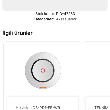
Stok kodu:
PID-47283
Kategoriler:
Aksesuarlar
İlgili ürünler
Hikvision DS-PD1-EB-WR
TEKNİM 