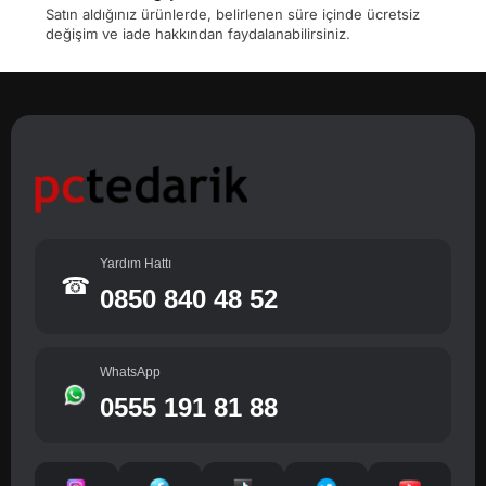
Satın aldığınız ürünlerde, belirlenen süre içinde ücretsiz
değişim ve iade hakkından faydalanabilirsiniz.
Yardım Hattı
☎
0850 840 48 52
WhatsApp
0555 191 81 88