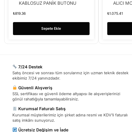
KABLOSUZ PANİK BUTONU
ALICI M
₺
819.36
₺
1.075.41
Sepete Ekle
7/24 Destek
Satış öncesi ve sonrası tüm sorularınız için uzman teknik destek
ekibimiz 7/24 yanınızdadır.
Güvenli Alışveriş
SSL sertifikası ve güvenli ödeme altyapısı ile alışverişlerinizi
gönül rahatlığıyla tamamlayabilirsiniz.
Kurumsal Faturalı Satış
Kurumsal müşterilerimiz için şirket adına resmi ve KDV’li faturalı
satış imkânı sunuyoruz.
Ücretsiz Değişim ve İade