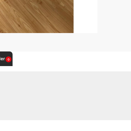
ler
0