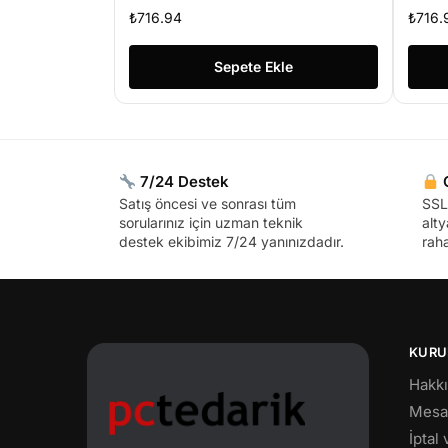
So
₺
716.94
₺
716.
Sepete Ekle
7/24 Destek
G
Satış öncesi ve sonrası tüm
SSL 
sorularınız için uzman teknik
alty
destek ekibimiz 7/24 yanınızdadır.
raha
KURU
Hakk
Mesaf
İptal