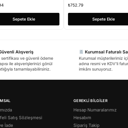
ğutma
94
₺
752.79
Sepete Ekle
Sepete Ekle
üvenli Alışveriş
Kurumsal Faturalı Sa
sertifikası ve güvenli ödeme
Kurumsal müşterilerimiz içi
apısı ile alışverişlerinizi gönül
adına resmi ve KDV’li fatura
tlığıyla tamamlayabilirsiniz.
imkânı sunuyoruz.
MSAL
GEREKLİ BİLGİLER
ımızda
Hesap Numaralarımız
eli Satış Sözleşmesi
Hesabım
 ve İade
Sipariş Takip