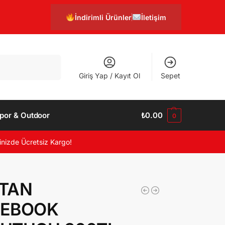
İndirimli Ürünler
İletişim
Ara
Giriş Yap / Kayıt Ol
Sepet
por & Outdoor
₺
0.00
0
inizde Ücretsiz Kargo!
TAN
EBOOK