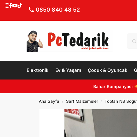
0850 840 48 52
Elektronik
Ev & Yaşam
Çocuk & Oyuncak
G
Bahar Kampanyası
Ana Sayfa
Sarf Malzemeler
Toptan NB Soğut
/
/