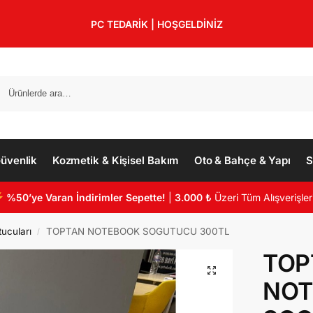
PC TEDARİK | HOŞGELDİNİZ
üvenlik
Kozmetik & Kişisel Bakım
Oto & Bahçe & Yapı
S
%50’ye Varan İndirimler Sepette!
|
3.000 ₺
Üzeri Tüm Alışverişler
ucuları
TOPTAN NOTEBOOK SOGUTUCU 300TL
/
TOP
NOT