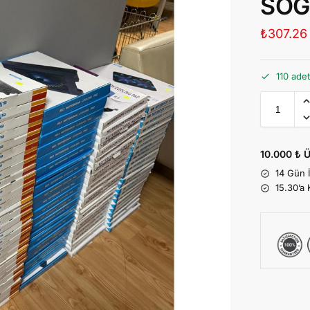
SOG
₺
307.26
110 adet
10.000 ₺ Ü
14 Gün 
15.30’a 