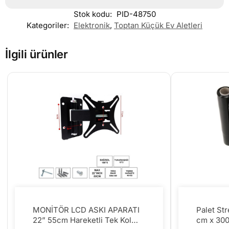
Stok kodu:
PID-48750
Kategoriler:
Elektronik
,
Toptan Küçük Ev Aletleri
İlgili ürünler
MONİTÖR LCD ASKI APARATI
Palet Str
22” 55cm Hareketli Tek Kol
cm x 30