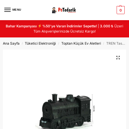
MENU
0
Bahar Kampanyası
%50’ye Varan İndirimler Sepette!
|
3.000 ₺
Üzeri
Tüm Alışverişlerinizde Ücretsiz Kargo!
Ana Sayfa
Tüketici Elektroniği
Toptan Küçük Ev Aletleri
TREN Tasarımlı Hava Nemlendirici
/
/
/