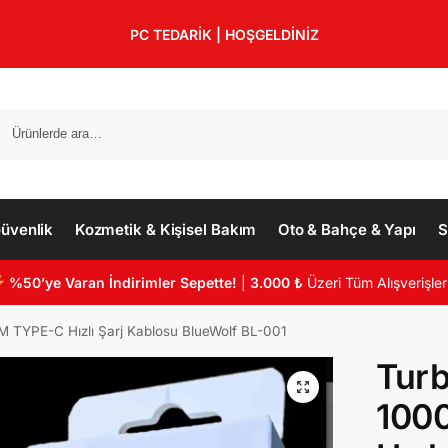
PC TEDARİK | HOŞGELDİNİZ
üvenlik
Kozmetik & Kişisel Bakım
Oto & Bahçe & Yapı
S
%50’ye Varan İndirimler Sepette!
|
3.000 ₺
Üzeri Tüm Alışverişler
M TYPE-C Hızlı Şarj Kablosu BlueWolf BL-001
Turb
100