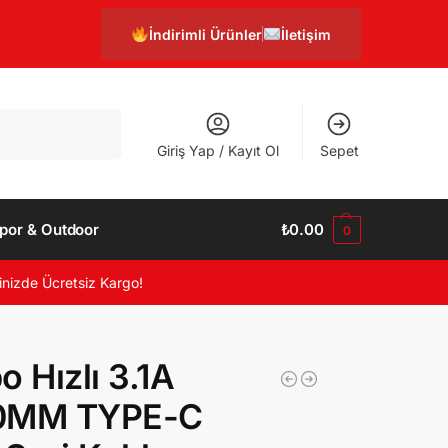
İndirimli Ürünler
İletişim
Ara
Giriş Yap / Kayıt Ol
Sepet
por & Outdoor
₺
0.00
0
inizde Ücretsiz Kargo!
o Hızlı 3.1A
0MM TYPE-C