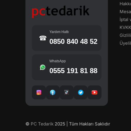
Hakk
Mesaf
İptal
KVK
Yardım Hattı
Gizli
☎
0850 840 48 52
Üyeli
WhatsApp
0555 191 81 88
©
PC Tedarik
2025 | Tüm Hakları Saklıdır