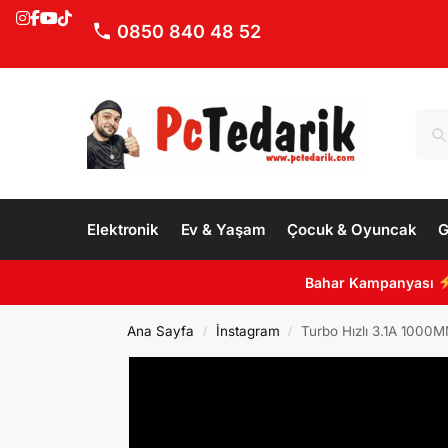
0850 840 48 52
Elektronik
Ev & Yaşam
Çocuk & Oyuncak
G
Bahar Kampanyası
Ana Sayfa
İnstagram
Turbo Hızlı 3.1A 1000M
/
/