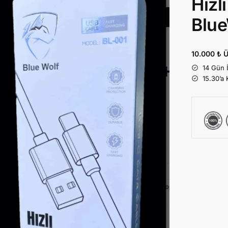
Hızl
Blue
10.000 ₺ Ü
14 Gün 
15.30’a 