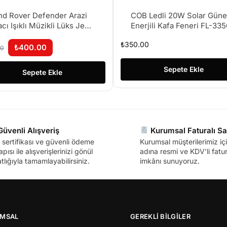
nd Rover Defender Arazi
COB Ledli 20W Solar Gün
acı Işıklı Müzikli Lüks Jeep
Enerjili Kafa Feneri FL-33
fender Mdoel Araba
₺
350.00
rtmeli 17CM
₺
400.00
00
Sepete Ekle
Sepete Ekle
üvenli Alışveriş
Kurumsal Faturalı Sa
sertifikası ve güvenli ödeme
Kurumsal müşterilerimiz içi
apısı ile alışverişlerinizi gönül
adına resmi ve KDV’li fatura
tlığıyla tamamlayabilirsiniz.
imkânı sunuyoruz.
MSAL
GEREKLİ BİLGİLER