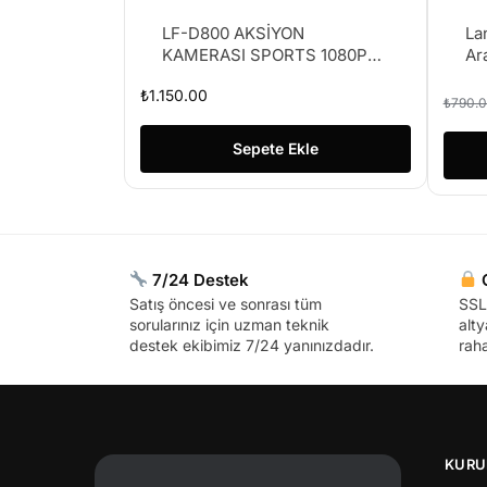
LF-D800 AKSİYON
La
KAMERASI SPORTS 1080P
Ar
FULL HD
De
₺
1.150.00
Sü
₺
790.
Sepete Ekle
7/24 Destek
G
Satış öncesi ve sonrası tüm
SSL 
sorularınız için uzman teknik
alty
destek ekibimiz 7/24 yanınızdadır.
raha
KURU