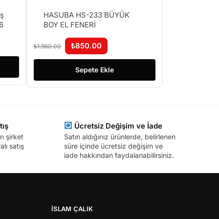
eş
HASUBA HS-233 BÜYÜK
56
BOY EL FENERİ
₺
850.00
₺
1.960.00
Sepete Ekle
tış
Ücretsiz Değişim ve İade
n şirket
Satın aldığınız ürünlerde, belirlenen
lı satış
süre içinde ücretsiz değişim ve
iade hakkından faydalanabilirsiniz.
İSLAM ÇALIK