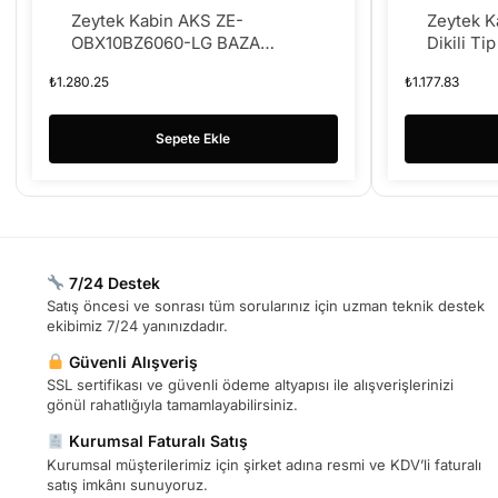
Zeytek Kabin AKS ZE-
Zeytek 
OBX10BZ6060-LG BAZA
Dikili Ti
600X600MM H:100MM
(1set= 4a
₺
1.280.25
₺
1.177.83
Frensiz)
Sepete Ekle
7/24 Destek
Satış öncesi ve sonrası tüm sorularınız için uzman teknik destek
ekibimiz 7/24 yanınızdadır.
Güvenli Alışveriş
SSL sertifikası ve güvenli ödeme altyapısı ile alışverişlerinizi
gönül rahatlığıyla tamamlayabilirsiniz.
Kurumsal Faturalı Satış
Kurumsal müşterilerimiz için şirket adına resmi ve KDV’li faturalı
satış imkânı sunuyoruz.