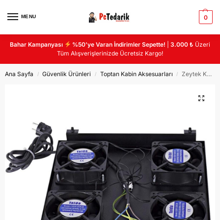
MENU
0
Bahar Kampanyası
%50’ye Varan İndirimler Sepette!
|
3.000 ₺
Üzeri
Tüm Alışverişlerinizde Ücretsiz Kargo!
Ana Sayfa
Güvenlik Ürünleri
Toptan Kabin Aksesuarları
Zeytek Kabin AKS ZE-ZMT2FN-CC Dikili Tip Kabin, 2.li Fan Ünitesi, on-off anahtarlı termostatlı
/
/
/