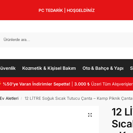
PC TEDARİK | HOŞGELDİNİZ
üvenlik
Kozmetik & Kişisel Bakım
Oto & Bahçe & Yapı
S
%50’ye Varan İndirimler Sepette!
|
3.000 ₺
Üzeri Tüm Alışverişler
v Aletleri
12 LİTRE Soğuk Sıcak Tutucu Çanta – Kamp Piknik Çant
/
12 L
Sıca