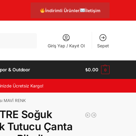
İndirimli Ürünler
İletişim
Ara
Giriş Yap / Kayıt Ol
Sepet
por & Outdoor
₺
0.00
0
inizde Ücretsiz Kargo!
ası MAVİ RENK
İTRE Soğuk
k Tutucu Çanta