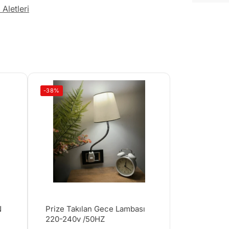
Aletleri
-38%
N
Prize Takılan Gece Lambası
220-240v /50HZ