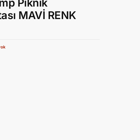
mp Piknik
tası MAVİ RENK
yok