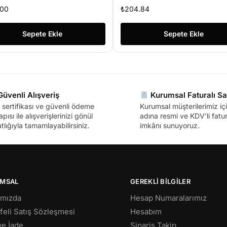
.00
₺
204.84
Sepete Ekle
Sepete Ekle
üvenli Alışveriş
Kurumsal Faturalı Sa
sertifikası ve güvenli ödeme
Kurumsal müşterilerimiz içi
apısı ile alışverişlerinizi gönül
adına resmi ve KDV’li fatura
tlığıyla tamamlayabilirsiniz.
imkânı sunuyoruz.
MSAL
GEREKLİ BİLGİLER
ımızda
Hesap Numaralarımız
eli Satış Sözleşmesi
Hesabım
 ve İade
Sipariş Takip