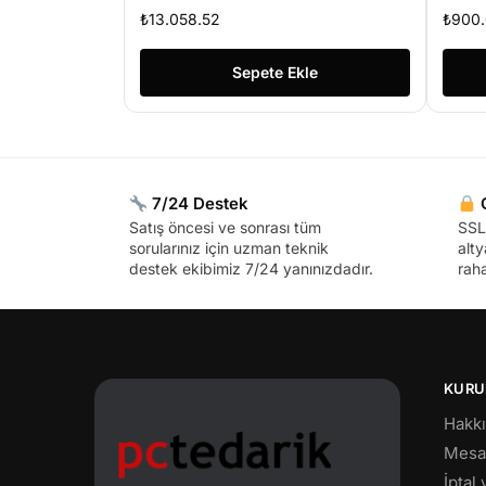
₺
13.058.52
₺
900
Sepete Ekle
7/24 Destek
G
Satış öncesi ve sonrası tüm
SSL 
sorularınız için uzman teknik
alty
destek ekibimiz 7/24 yanınızdadır.
raha
KURU
Hakk
Mesaf
İptal