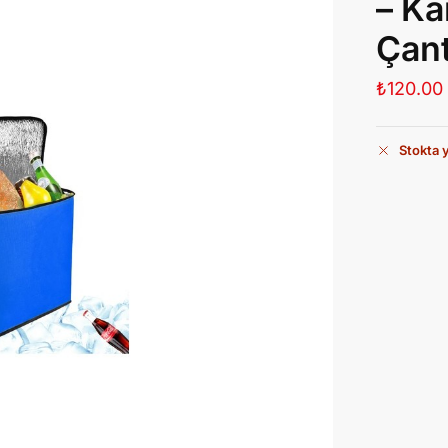
– Ka
Çan
₺
120.00
Stokta 