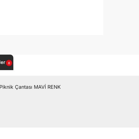
ler
0
Piknik Çantası MAVİ RENK