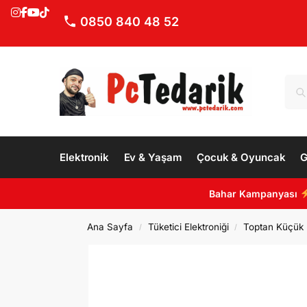
0850 840 48 52
Elektronik
Ev & Yaşam
Çocuk & Oyuncak
G
Bahar Kampanyası
Ana Sayfa
Tüketici Elektroniği
Toptan Küçük E
/
/