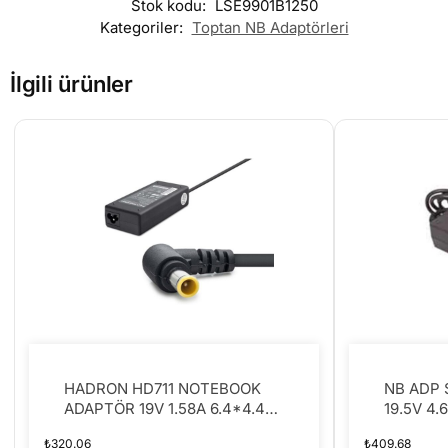
Stok kodu:
LSE9901B1250
Kategoriler:
Toptan NB Adaptörleri
İlgili ürünler
HADRON HD711 NOTEBOOK
NB ADP 
ADAPTÖR 19V 1.58A 6.4*4.4
19.5V 4.
SONY
Noteboo
₺
320.06
₺
409.68