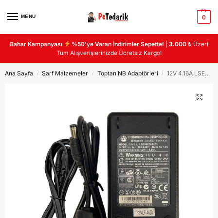
MENU
0
Bahar Kampanyası
%50’ye Varan İndirimler Sepette!
|
3.000 ₺
Üzeri
Tüm Alışverişlerinizde Ücretsiz Kargo!
Ana Sayfa
Sarf Malzemeler
Toptan NB Adaptörleri
12V 4.16A LSE9901B1250 ADAPTÖR
/
/
/