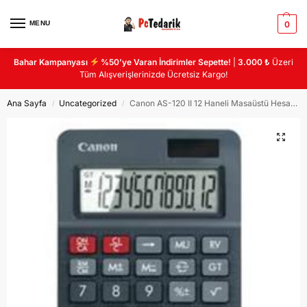
MENU
0
Bahar Kampanyası
%50’ye Varan İndirimler Sepette!
|
3.000 ₺
Üzeri
Tüm Alışverişlerinizde Ücretsiz Kargo!
Ana Sayfa
Uncategorized
Canon AS-120 II 12 Haneli Masaüstü Hesap Makinası
/
/