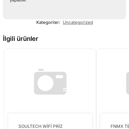
Kategoriler:
Uncategorized
İlgili ürünler
SOULTECH WİFİ PRİZ
FNMX T