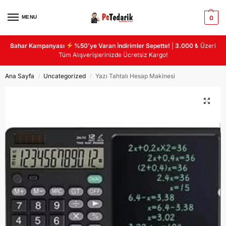
MENU
0
Bahar Kampanyası
%50’ye Varan İndirimler Sepette!
|
3.000 ₺
Üzeri
Tüm Alışverişlerinizde Ücretsiz Kargo!
Ana Sayfa
Uncategorized
Yazı Tahtalı Hesap Makinesi
/
/