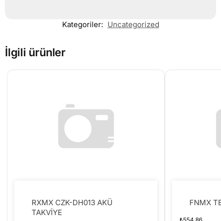
Kategoriler:
Uncategorized
İlgili ürünler
RXMX CZK-DH013 AKÜ
FNMX T
TAKVİYE
₺
554.86