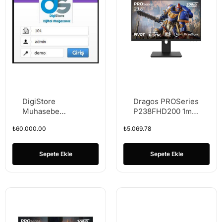
DigiStore
Dragos PROSeries
Muhasebe
P238FHD200 1ms
Programı (12
FHD 200Hz HDMI
₺
60.000.00
₺
5.069.78
AYLIK)
DP 1920*1080
23.8″ FreeSync G-
Sync IPS Pivot
Sepete Ekle
Sepete Ekle
Gaming Monitör