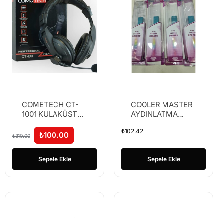
COMETECH CT-
COOLER MASTER
1001 KULAKÜSTÜ
AYDINLATMA
KULAKLIK
RENKLİ KASA IŞIĞI
₺
102.42
₺
100.00
₺
310.00
Sepete Ekle
Sepete Ekle