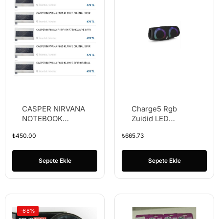
CASPER NIRVANA
Charge5 Rgb
NOTEBOOK
Zuidid LED
KLAVYESİ
Bluetooth
₺
450.00
₺
665.73
Hoparlör Speaker
Sepete Ekle
Sepete Ekle
-68%