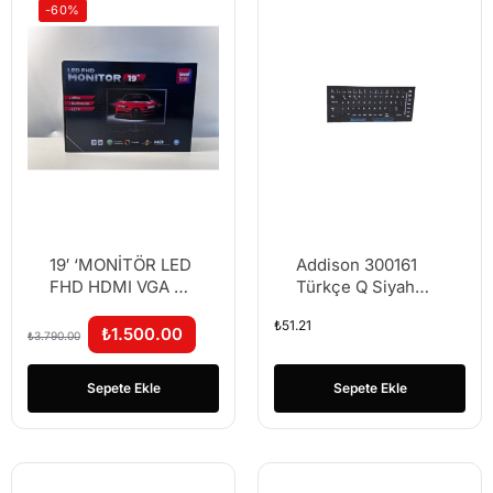
-60%
19′ ‘MONİTÖR LED
Addison 300161
FHD HDMI VGA 60
Türkçe Q Siyah
Hz LEVEL TEAM
Klavye Stiker
₺
51.21
₺
1.500.00
₺
3.790.00
Sepete Ekle
Sepete Ekle