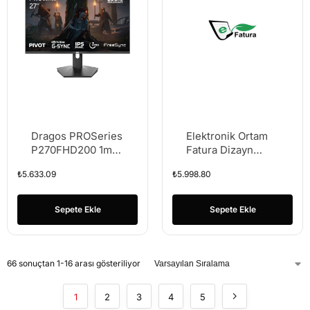
Dragos PROSeries
Elektronik Ortam
P270FHD200 1ms
Fatura Dizayn
FHD 200Hz HDMI
Hizmeti
₺
5.633.09
₺
5.998.80
DP 1920×1080 27″
FreeSync G-Sync
IPS Pivot Gaming
Sepete Ekle
Sepete Ekle
Monitör
66 sonuçtan 1-16 arası gösteriliyor
1
2
3
4
5