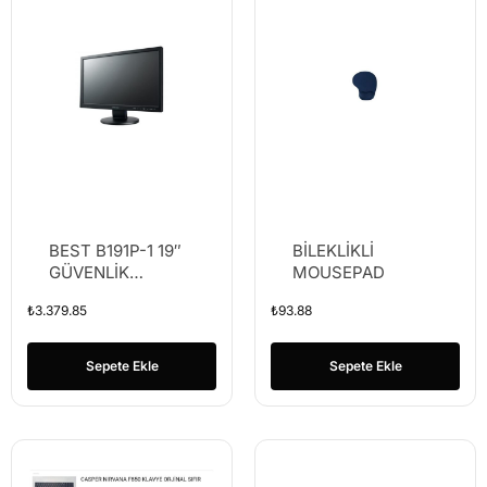
BEST B191P-1 19″
BİLEKLİKLİ
GÜVENLİK
MOUSEPAD
MONİTÖRÜ
₺
3.379.85
₺
93.88
Sepete Ekle
Sepete Ekle