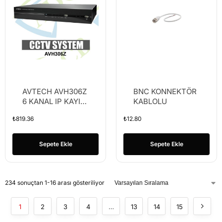
AVTECH AVH306Z
BNC KONNEKTÖR
6 KANAL IP KAYIT
KABLOLU
CİHAZI NVR POE
₺
819.36
₺
12.80
SDVS-8120E 8
KANAL KAYIT
CİHAZI (UZAKTAN
Sepete Ekle
Sepete Ekle
İZLEME YOK)
234 sonuçtan 1-16 arası gösteriliyor
1
2
3
4
…
13
14
15