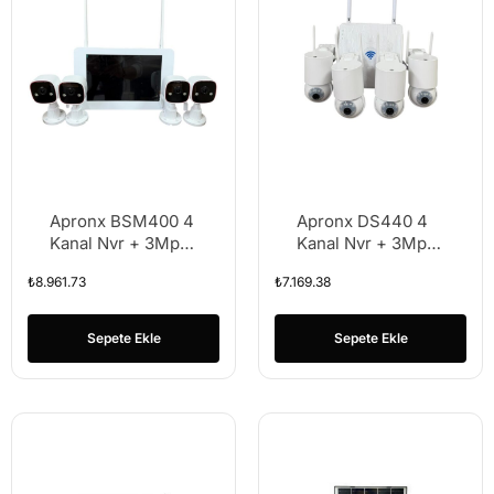
Apronx BSM400 4
Apronx DS440 4
Kanal Nvr + 3Mp 4
Kanal Nvr + 3Mp 4
Kamera Full Color
Kamera Full Color
₺
8.961.73
₺
7.169.38
Mik. + 10″ Lcd Wifi
Mik. PTZ Wifi Set
Set
Sepete Ekle
Sepete Ekle