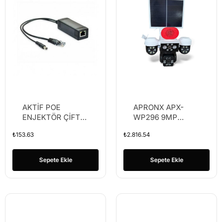
AKTİF POE
APRONX APX-
ENJEKTÖR ÇİFTLİ
WP296 9MP
KABLO SİYAH 24V
3.6MM SOLAR
₺
153.63
₺
2.816.54
ÇIKIŞ F24100 80-
WIFI ÜÇ KAMERA
100MT
24 LED PTZ
Sepete Ekle
Sepete Ekle