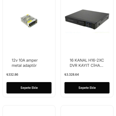
12v 10A amper
16 KANAL H16-2XC
metal adaptör
DVR KAYIT CİHAZI
XMEYE
₺
332.86
₺
3.328.64
Sepete Ekle
Sepete Ekle