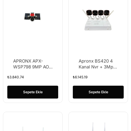
APRONX APX-
Apronx BS420 4
WSP798 9MP AOV
Kanal Nvr + 3Mp 4
4G SOLAR ÜÇ
Kamera Full Color
₺
3.840.74
₺
6.145.19
KAMERA 2 SOLAR
Mik. Wifi Set
PANEL 40 LED
PTZ
Sepete Ekle
Sepete Ekle