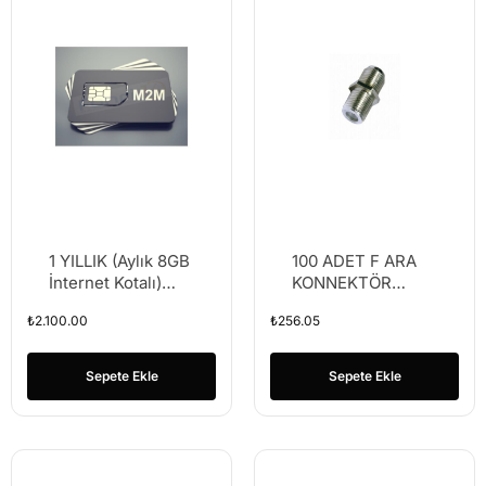
1 YILLIK (Aylık 8GB
100 ADET F ARA
İnternet Kotalı)
KONNEKTÖR
DATA Hattı –
180037
₺
2.100.00
₺
256.05
Taahhütsüz – 4g
Kameralar Türkcell
HAT
Sepete Ekle
Sepete Ekle