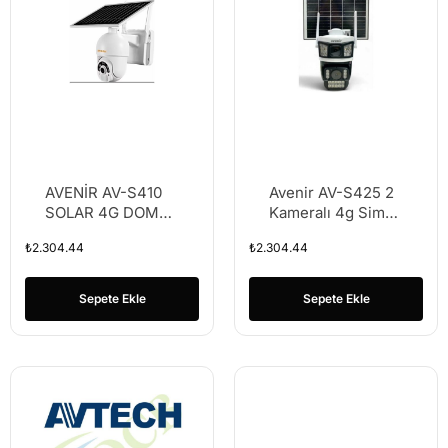
AVENİR AV-S410
Avenir AV-S425 2
SOLAR 4G DOME
Kameralı 4g Sim
PTZ KAMERA
Kartlı Aov(Sürekli
₺
2.304.44
₺
2.304.44
Kayıt) 6mp Solar
Sepete Ekle
Sepete Ekle