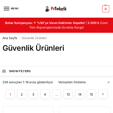
MENU
0
Bahar Kampanyası
%50’ye Varan İndirimler Sepette!
|
3.000 ₺
Üzeri
Tüm Alışverişlerinizde Ücretsiz Kargo!
Ana Sayfa
Güvenlik Ürünleri
/
Güvenlik Ürünleri
SHOW FILTERS
234 sonuçtan 1-16 arası gösteriliyor
1
2
3
4
…
13
14
15