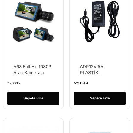
A68 Full Hd 1080P
ADP12V 5A
Araç Kamerası
PLASTİK
ADAPTÖR
₺
768.15
₺
230.44
Sepete Ekle
Sepete Ekle