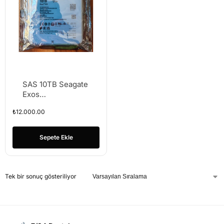
SAS 10TB Seagate
Exos
ST10000NM013G
₺
12.000.00
10TB SAS Hard
Drive SERVER
HDD
Sepete Ekle
Tek bir sonuç gösteriliyor