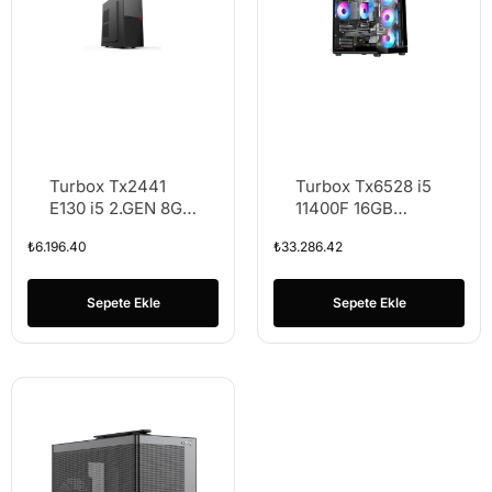
Turbox Tx2441
Turbox Tx6528 i5
E130 i5 2.GEN 8GB
11400F 16GB
Ram 256GB M.2
DDR4 1TB NVMe
₺
6.196.40
₺
33.286.42
NVMe SSD
RTX3050 SADECE
KASA
Sepete Ekle
Sepete Ekle