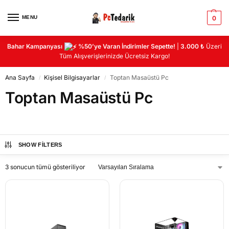
MENU
0
Bahar Kampanyası
%50’ye Varan İndirimler Sepette!
|
3.000 ₺
Üzeri
Tüm Alışverişlerinizde Ücretsiz Kargo!
Ana Sayfa
Kişisel Bilgisayarlar
Toptan Masaüstü Pc
/
/
Toptan Masaüstü Pc
SHOW FILTERS
3 sonucun tümü gösteriliyor