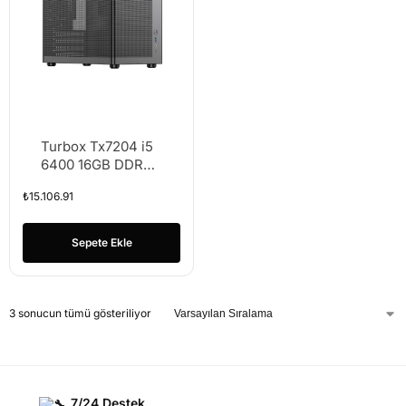
Turbox Tx7204 i5
6400 16GB DDR4
512GB M.2 NVMe
₺
15.106.91
SSD SADECE
KASA
Sepete Ekle
3 sonucun tümü gösteriliyor
7/24 Destek