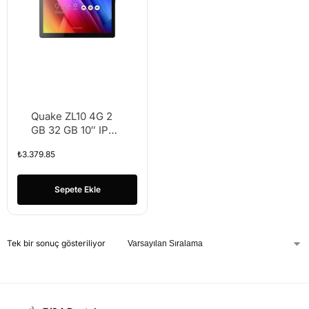
Quake ZL10 4G 2
GB 32 GB 10″ IPS
1280X800
₺
3.379.85
6000mAH
Sepete Ekle
Tek bir sonuç gösteriliyor