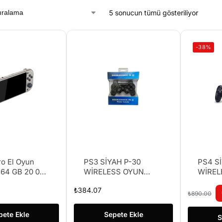
5 sonucun tümü gösteriliyor
-38%
ro El Oyun
PS3 SİYAH P-30
PS4 S
 64 GB 20 000
WİRELESS OYUN
WİREL
KOLU
KOLU
₺
384.07
₺
890.00
pete Ekle
Sepete Ekle
S