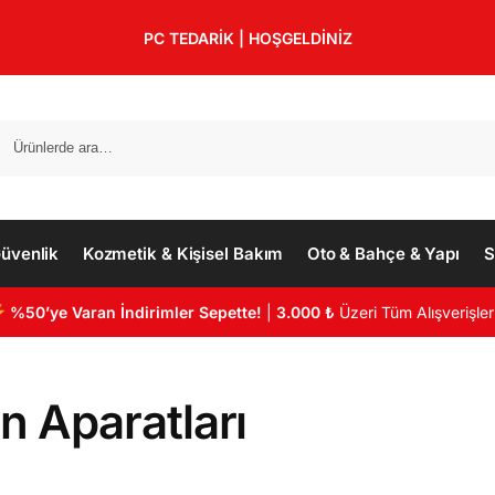
PC TEDARİK | HOŞGELDİNİZ
üvenlik
Kozmetik & Kişisel Bakım
Oto & Bahçe & Yapı
S
%50’ye Varan İndirimler Sepette!
|
3.000 ₺
Üzeri Tüm Alışverişler
n Aparatları