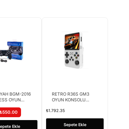
İYAH BGM-2016
RETRO R36S GM3
ESS OYUN
OYUN KONSOLU
64GB
₺
1.792.35
₺
550.00
Sepete Ekle
epete Ekle