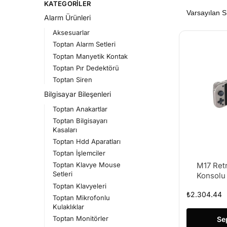
KATEGORILER
Alarm Ürünleri
Aksesuarlar
Toptan Alarm Setleri
Toptan Manyetik Kontak
Toptan Pır Dedektörü
Toptan Siren
Bilgisayar Bileşenleri
Toptan Anakartlar
Toptan Bilgisayarı
Kasaları
Toptan Hdd Aparatları
Toptan İşlemciler
M17 Ret
Toptan Klavye Mouse
Setleri
Konsolu
Oyunlu
Toptan Klavyeleri
₺
2.304.44
Toptan Mikrofonlu
Kulaklıklar
Toptan Monitörler
Se