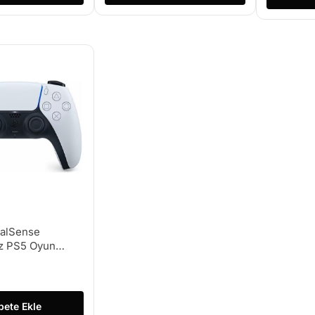
alSense
z PS5 Oyun
inal
pete Ekle