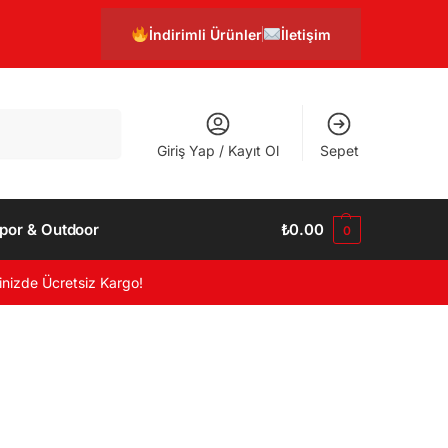
İndirimli Ürünler
İletişim
Ara
Giriş Yap / Kayıt Ol
Sepet
por & Outdoor
₺
0.00
0
inizde Ücretsiz Kargo!