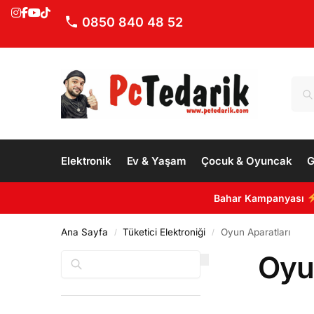
0850 840 48 52
Elektronik
Ev & Yaşam
Çocuk & Oyuncak
G
Bahar Kampanyası
Ana Sayfa
Tüketici Elektroniği
Oyun Aparatları
/
/
Oyu
Ara