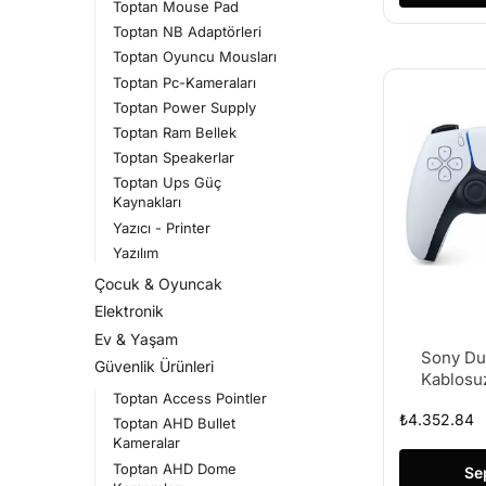
Toptan Mouse Pad
Toptan NB Adaptörleri
Toptan Oyuncu Mousları
Toptan Pc-Kameraları
Toptan Power Supply
Toptan Ram Bellek
Toptan Speakerlar
Toptan Ups Güç
Kaynakları
Yazıcı - Printer
Yazılım
Çocuk & Oyuncak
Elektronik
Ev & Yaşam
Sony Du
Güvenlik Ürünleri
Kablosu
Toptan Access Pointler
Kolu Orj
₺
4.352.84
Toptan AHD Bullet
Kameralar
Toptan AHD Dome
Se