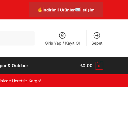
İndirimli Ürünler
İletişim
Ara
Giriş Yap / Kayıt Ol
Sepet
por & Outdoor
₺
0.00
0
inizde Ücretsiz Kargo!