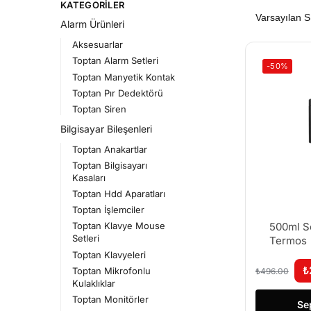
KATEGORILER
Alarm Ürünleri
Aksesuarlar
Toptan Alarm Setleri
-50%
Toptan Manyetik Kontak
Toptan Pır Dedektörü
Toptan Siren
Bilgisayar Bileşenleri
Toptan Anakartlar
Toptan Bilgisayarı
Kasaları
Toptan Hdd Aparatları
Toptan İşlemciler
500ml S
Toptan Klavye Mouse
Setleri
Termos
Toptan Klavyeleri
₺
Toptan Mikrofonlu
₺
496.00
Kulaklıklar
Toptan Monitörler
Se