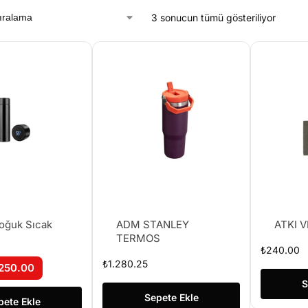
3 sonucun tümü gösteriliyor
oğuk Sıcak
ADM STANLEY
ATKI V
TERMOS
₺
240.00
₺
1.280.25
250.00
S
Sepete Ekle
pete Ekle