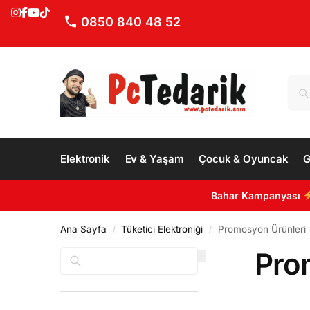
0850 840 48 52
Elektronik
Ev & Yaşam
Çocuk & Oyuncak
G
Bahar Kampanyası
Ana Sayfa
Tüketici Elektroniği
Promosyon Ürünleri
/
/
Pro
Ara