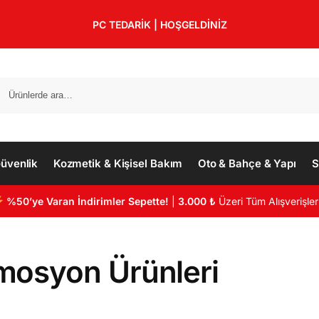
PC TEDARİK | HOŞGELDİNİZ
üvenlik
Kozmetik & Kişisel Bakım
Oto & Bahçe & Yapı
S
%50’ye Varan İndirimler Sepette!
|
3.000 ₺
Üzeri Tüm Alışverişler
mosyon Ürünleri