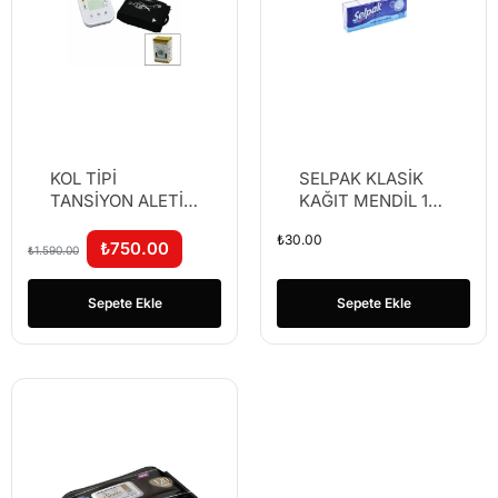
KOL TİPİ
SELPAK KLASİK
TANSİYON ALETİ
KAĞIT MENDİL 10
BK-320
PAKET (K-30)
₺
30.00
₺
750.00
₺
1.590.00
Sepete Ekle
Sepete Ekle