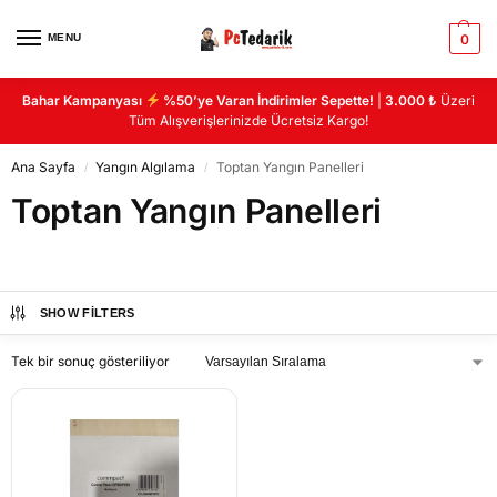
MENU
0
Bahar Kampanyası
%50’ye Varan İndirimler Sepette!
|
3.000 ₺
Üzeri
Tüm Alışverişlerinizde Ücretsiz Kargo!
Ana Sayfa
Yangın Algılama
Toptan Yangın Panelleri
/
/
Toptan Yangın Panelleri
SHOW FILTERS
Tek bir sonuç gösteriliyor