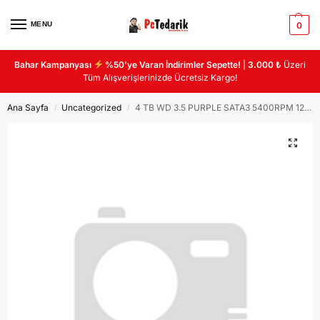
MENU
0
Bahar Kampanyası
%50’ye Varan İndirimler Sepette!
|
3.000 ₺
Üzeri
Tüm Alışverişlerinizde Ücretsiz Kargo!
Ana Sayfa
Uncategorized
4 TB WD 3.5 PURPLE SATA3 5400RPM 128MB 7/24 GUVENLIK WD44PURZ (3 YIL RESMI DIST GARANTILI)
/
/