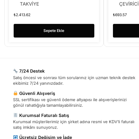
TAKVİYE
ÇEVİRİCİ
₺
2.413.62
₺
693.57
Sepete Ekle
7/24 Destek
Satış öncesi ve sonrası tüm sorularınız için uzman teknik destek
ekibimiz 7/24 yanınızdadır.
Güvenli Alışveriş
SSL sertifikası ve güvenli ödeme altyapısı ile alışverişlerinizi
gönül rahatlığıyla tamamlayabilirsiniz.
Kurumsal Faturalı Satış
Kurumsal müşterilerimiz için şirket adına resmi ve KDV’li faturalı
satış imkânı sunuyoruz.
Ücretsiz Değişim ve İade