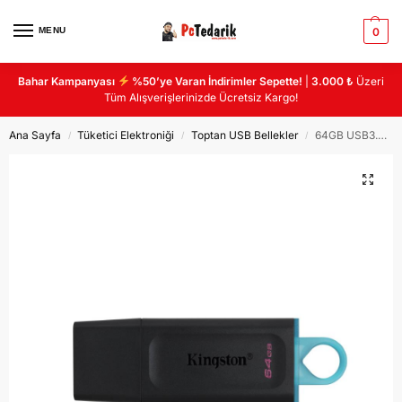
MENU
0
Bahar Kampanyası
%50’ye Varan İndirimler Sepette!
|
3.000 ₺
Üzeri
Tüm Alışverişlerinizde Ücretsiz Kargo!
Ana Sayfa
Tüketici Elektroniği
Toptan USB Bellekler
64GB USB3.2 Gen1 DTX/64GB Exodia KINGSTON
/
/
/