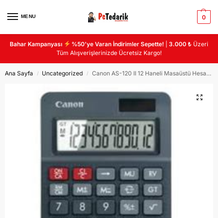
MENU
0
Bahar Kampanyası
%50’ye Varan İndirimler Sepette!
|
3.000 ₺
Üzeri
Tüm Alışverişlerinizde Ücretsiz Kargo!
Ana Sayfa
Uncategorized
Canon AS-120 II 12 Haneli Masaüstü Hesap Makinası
/
/