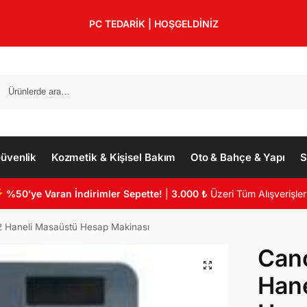
PC TEDARİK | HOŞGELDİNİZ
üvenlik
Kozmetik & Kişisel Bakım
Oto & Bahçe & Yapı
S
%50’ye Varan İndirimler Sepette!
|
3.000 ₺
Üzeri Tüm Alışverişler
2 Haneli Masaüstü Hesap Makinası
Cano
Hane