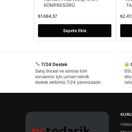
KOMPRESÖRÜ
TA
₺
1.664.57
₺
2.41
Sepete Ekle
7/24 Destek
G
Satış öncesi ve sonrası tüm
SSL 
sorularınız için uzman teknik
alty
destek ekibimiz 7/24 yanınızdadır.
raha
KURU
Hakk