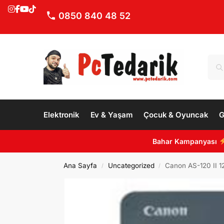
0850 840 48 52
Elektronik
Ev & Yaşam
Çocuk & Oyuncak
G
Bahar Kampanyası
Ana Sayfa
Uncategorized
Canon AS-120 II 1
/
/