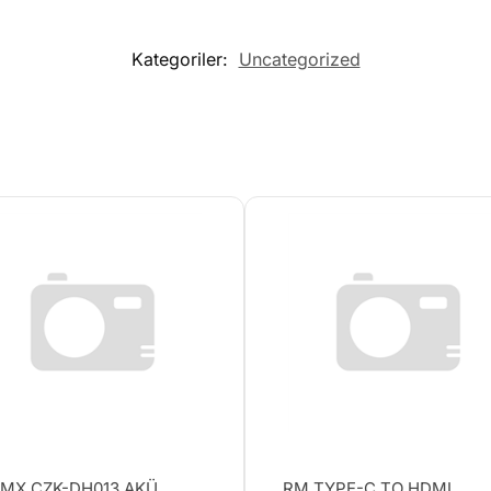
Kategoriler:
Uncategorized
MX CZK-DH013 AKÜ
RM TYPE-C TO HDMI