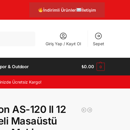
İndirimli Ürünler
İletişim
Ara
Giriş Yap / Kayıt Ol
Sepet
por & Outdoor
₺
0.00
0
inizde Ücretsiz Kargo!
n AS-120 II 12
li Masaüstü