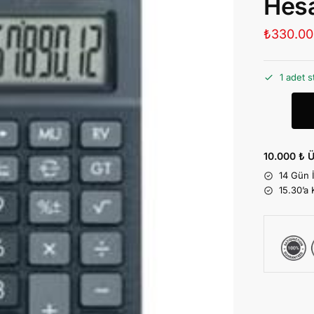
Hes
₺
330.00
1 adet s
10.000 ₺ Ü
14 Gün 
15.30’a 