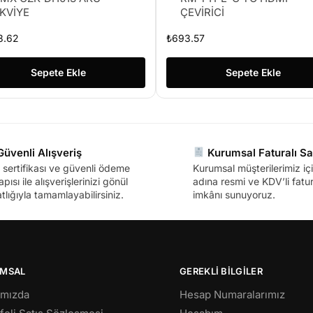
KVİYE
ÇEVİRİCİ
3.62
₺
693.57
Sepete Ekle
Sepete Ekle
üvenli Alışveriş
Kurumsal Faturalı Sa
sertifikası ve güvenli ödeme
Kurumsal müşterilerimiz içi
apısı ile alışverişlerinizi gönül
adına resmi ve KDV’li fatura
tlığıyla tamamlayabilirsiniz.
imkânı sunuyoruz.
MSAL
GEREKLİ BİLGİLER
ımızda
Hesap Numaralarımız