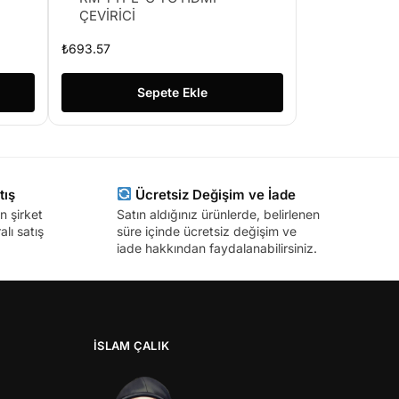
ÇEVİRİCİ
₺
693.57
Sepete Ekle
tış
Ücretsiz Değişim ve İade
n şirket
Satın aldığınız ürünlerde, belirlenen
lı satış
süre içinde ücretsiz değişim ve
iade hakkından faydalanabilirsiniz.
İSLAM ÇALIK