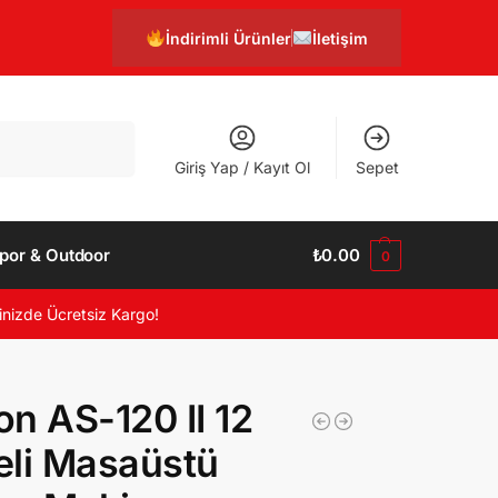
İndirimli Ürünler
İletişim
Ara
Giriş Yap / Kayıt Ol
Sepet
por & Outdoor
₺
0.00
0
inizde Ücretsiz Kargo!
n AS-120 II 12
li Masaüstü