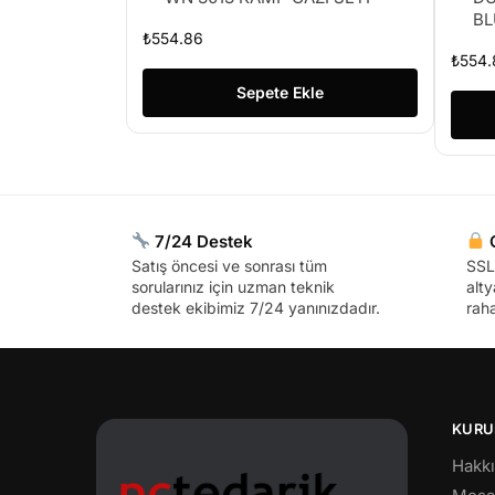
BL
₺
554.86
₺
554.
Sepete Ekle
7/24 Destek
G
Satış öncesi ve sonrası tüm
SSL 
sorularınız için uzman teknik
alty
destek ekibimiz 7/24 yanınızdadır.
raha
KURU
Hakk