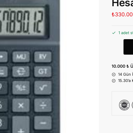
Hes
₺
330.00
1 adet s
10.000 ₺ Ü
14 Gün 
15.30’a 