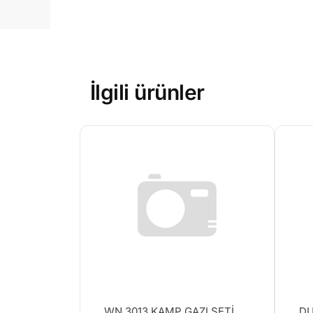
İlgili ürünler
WN 3013 KAMP GAZI SETİ
DU