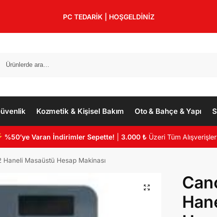
PC TEDARİK | HOŞGELDİNİZ
üvenlik
Kozmetik & Kişisel Bakım
Oto & Bahçe & Yapı
S
%50’ye Varan İndirimler Sepette!
|
3.000 ₺
Üzeri Tüm Alışverişler
2 Haneli Masaüstü Hesap Makinası
Cano
Hane