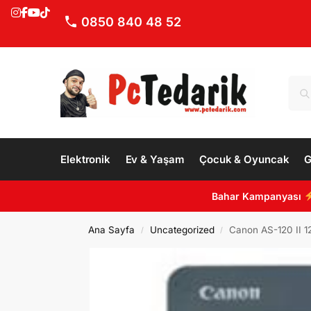
0850 840 48 52
Elektronik
Ev & Yaşam
Çocuk & Oyuncak
G
Bahar Kampanyası
Ana Sayfa
Uncategorized
Canon AS-120 II 1
/
/