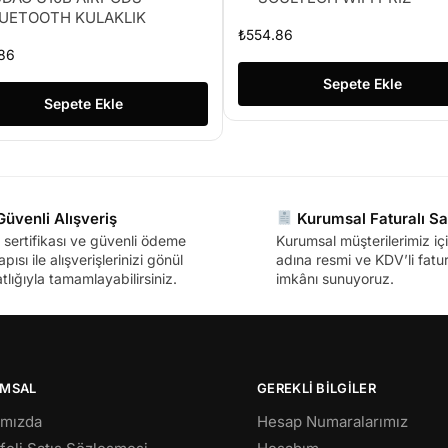
UETOOTH KULAKLIK
₺
554.86
86
Sepete Ekle
Sepete Ekle
üvenli Alışveriş
Kurumsal Faturalı Sa
sertifikası ve güvenli ödeme
Kurumsal müşterilerimiz içi
apısı ile alışverişlerinizi gönül
adına resmi ve KDV’li fatura
tlığıyla tamamlayabilirsiniz.
imkânı sunuyoruz.
MSAL
GEREKLİ BİLGİLER
ımızda
Hesap Numaralarımız