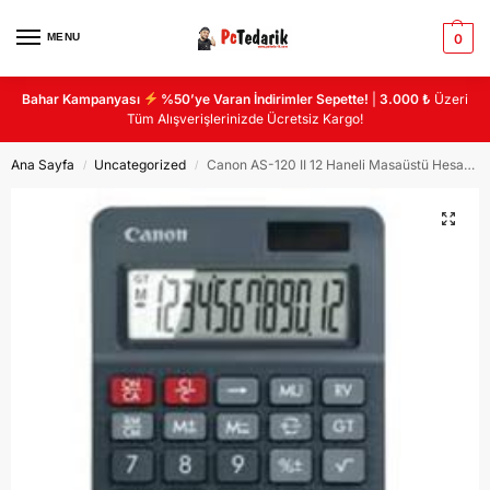
MENU
0
Bahar Kampanyası
%50’ye Varan İndirimler Sepette!
|
3.000 ₺
Üzeri
Tüm Alışverişlerinizde Ücretsiz Kargo!
Ana Sayfa
Uncategorized
Canon AS-120 II 12 Haneli Masaüstü Hesap Makinası
/
/