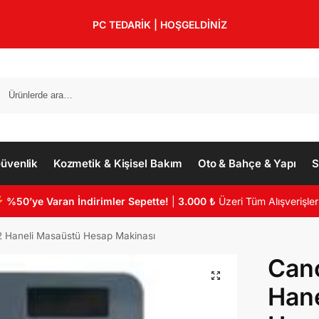
PC TEDARİK | HOŞGELDİNİZ
üvenlik
Kozmetik & Kişisel Bakım
Oto & Bahçe & Yapı
S
%50’ye Varan İndirimler Sepette!
|
3.000 ₺
Üzeri Tüm Alışverişler
2 Haneli Masaüstü Hesap Makinası
Cano
Hane