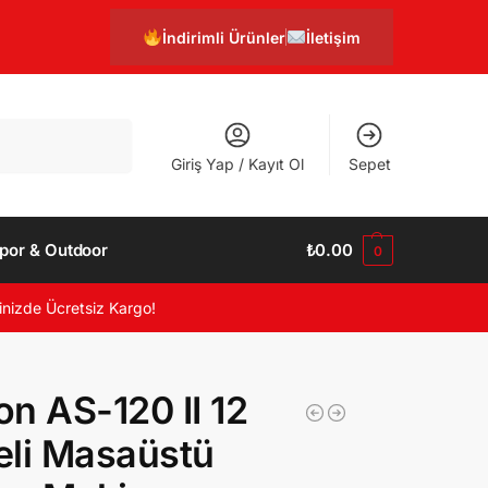
İndirimli Ürünler
İletişim
Ara
Giriş Yap / Kayıt Ol
Sepet
por & Outdoor
₺
0.00
0
inizde Ücretsiz Kargo!
n AS-120 II 12
li Masaüstü