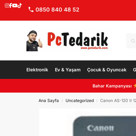
0850 840 48 52
Elektronik
Ev & Yaşam
Çocuk & Oyuncak
G
Bahar Kampanyası
Ana Sayfa
Uncategorized
Canon AS-120 II 1
/
/