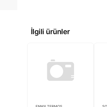
İlgili ürünler
FNMX TERMOS
SO