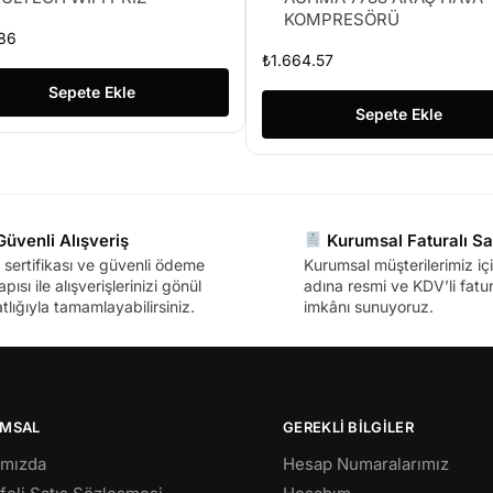
KOMPRESÖRÜ
86
₺
1.664.57
Sepete Ekle
Sepete Ekle
üvenli Alışveriş
Kurumsal Faturalı Sa
sertifikası ve güvenli ödeme
Kurumsal müşterilerimiz içi
apısı ile alışverişlerinizi gönül
adına resmi ve KDV’li fatura
tlığıyla tamamlayabilirsiniz.
imkânı sunuyoruz.
MSAL
GEREKLİ BİLGİLER
ımızda
Hesap Numaralarımız