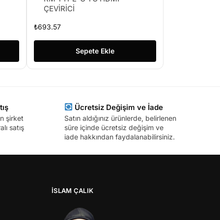
ÇEVİRİCİ
₺
693.57
Sepete Ekle
tış
Ücretsiz Değişim ve İade
n şirket
Satın aldığınız ürünlerde, belirlenen
lı satış
süre içinde ücretsiz değişim ve
iade hakkından faydalanabilirsiniz.
İSLAM ÇALIK