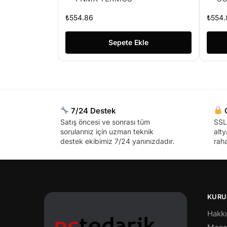
₺
554.86
₺
554.
Sepete Ekle
7/24 Destek
G
Satış öncesi ve sonrası tüm
SSL 
sorularınız için uzman teknik
alty
destek ekibimiz 7/24 yanınızdadır.
raha
KURU
Hakk