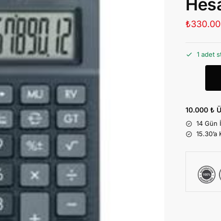
Hes
₺
330.00
1 adet s
10.000 ₺ Ü
14 Gün 
15.30’a 