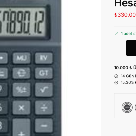
Hes
₺
330.00
1 adet s
10.000 ₺ Ü
14 Gün 
15.30’a 