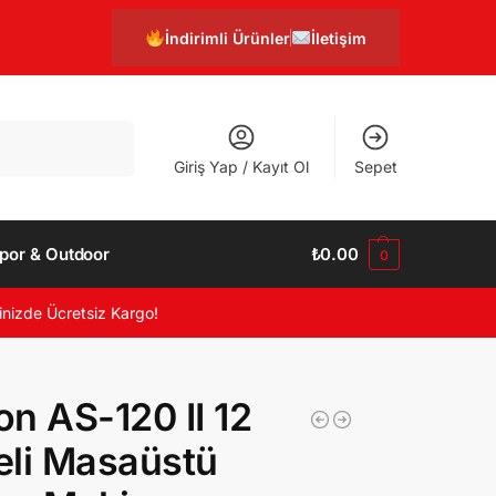
İndirimli Ürünler
İletişim
Ara
Giriş Yap / Kayıt Ol
Sepet
por & Outdoor
₺
0.00
0
inizde Ücretsiz Kargo!
n AS-120 II 12
li Masaüstü