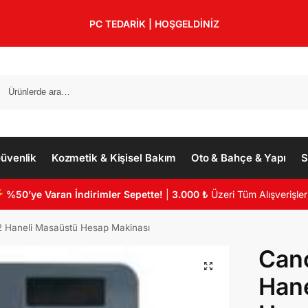
PC TEDARİK | HOŞGELDİNİZ
üvenlik
Kozmetik & Kişisel Bakım
Oto & Bahçe & Yapı
S
%50’ye Varan İndirimler Sepette!
|
3.000 ₺
Üzeri Tüm Alışverişler
2 Haneli Masaüstü Hesap Makinası
Cano
Hane