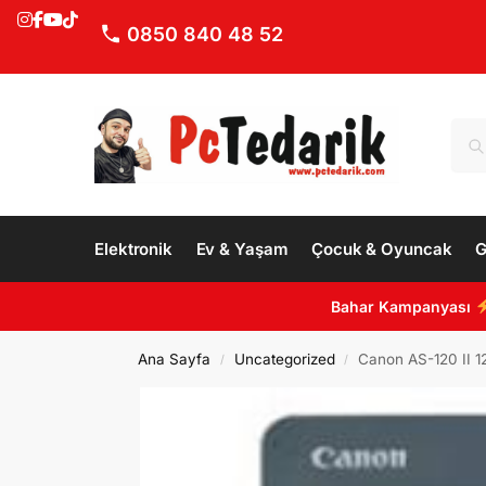
0850 840 48 52
Elektronik
Ev & Yaşam
Çocuk & Oyuncak
G
Bahar Kampanyası
Ana Sayfa
Uncategorized
Canon AS-120 II 1
/
/