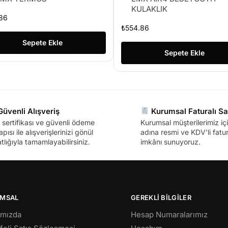
KULAKLIK
86
₺
554.86
Sepete Ekle
Sepete Ekle
üvenli Alışveriş
Kurumsal Faturalı Sa
sertifikası ve güvenli ödeme
Kurumsal müşterilerimiz içi
apısı ile alışverişlerinizi gönül
adına resmi ve KDV’li fatura
tlığıyla tamamlayabilirsiniz.
imkânı sunuyoruz.
MSAL
GEREKLİ BİLGİLER
ımızda
Hesap Numaralarımız