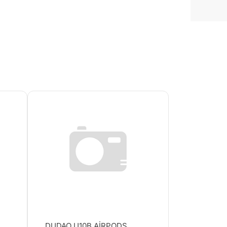
DUDAO U10B AİRPODS