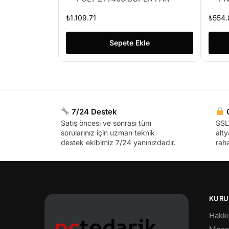
₺
1.109.71
₺
554.
Sepete Ekle
7/24 Destek
G
Satış öncesi ve sonrası tüm
SSL 
sorularınız için uzman teknik
alty
destek ekibimiz 7/24 yanınızdadır.
raha
KURU
Hakk