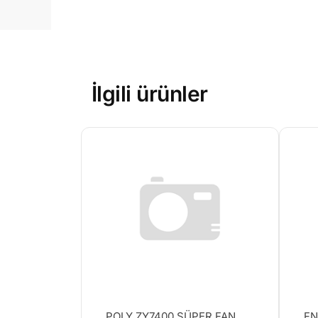
İlgili ürünler
POLY ZY7400 SÜPER FAN
FN