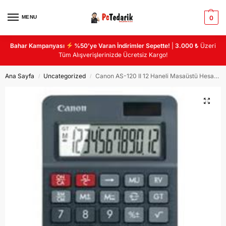
MENU
0
Bahar Kampanyası
%50’ye Varan İndirimler Sepette!
|
3.000 ₺
Üzeri
Tüm Alışverişlerinizde Ücretsiz Kargo!
Ana Sayfa
Uncategorized
Canon AS-120 II 12 Haneli Masaüstü Hesap Makinası
/
/