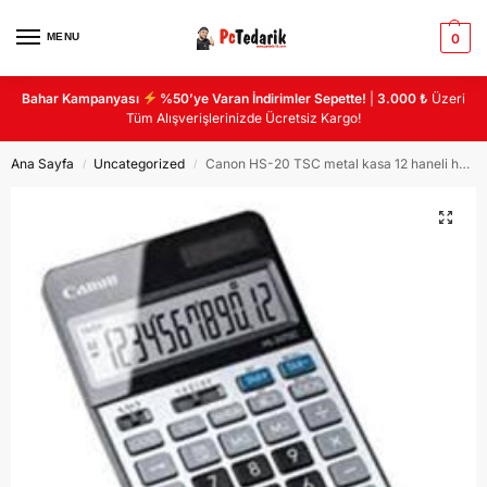
MENU
0
Bahar Kampanyası
%50’ye Varan İndirimler Sepette!
|
3.000 ₺
Üzeri
Tüm Alışverişlerinizde Ücretsiz Kargo!
Ana Sayfa
Uncategorized
Canon HS-20 TSC metal kasa 12 haneli hesap makinası
/
/