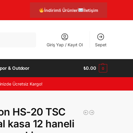
İndirimli Ürünler
İletişim
Ara
Giriş Yap / Kayıt Ol
Sepet
por & Outdoor
₺
0.00
0
inizde Ücretsiz Kargo!
on HS-20 TSC
l kasa 12 haneli