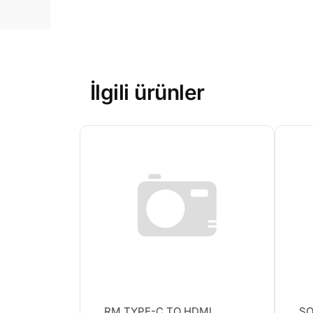
İlgili ürünler
RM TYPE-C TO HDMI
SO