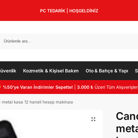
PC TEDARİK | HOŞGELDİNİZ
üvenlik
Kozmetik & Kişisel Bakım
Oto & Bahçe & Yapı
S
%50’ye Varan İndirimler Sepette!
|
3.000 ₺
Üzeri Tüm Alışverişler
metal kasa 12 haneli hesap makinası
Can
meta