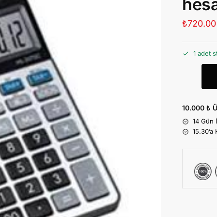
hesa
₺
720.00
1 adet s
10.000 ₺ Ü
14 Gün 
15.30’a 