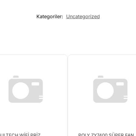
Kategoriler:
Uncategorized
ULTECH WİFİ PRİZ
POLY ZY7400 SÜPER FAN