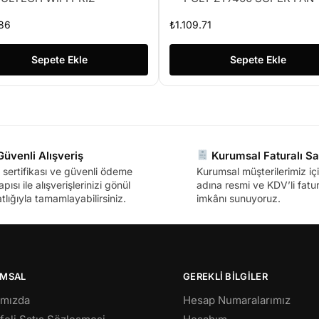
86
₺
1.109.71
Sepete Ekle
Sepete Ekle
üvenli Alışveriş
Kurumsal Faturalı Sa
sertifikası ve güvenli ödeme
Kurumsal müşterilerimiz içi
apısı ile alışverişlerinizi gönül
adına resmi ve KDV’li fatura
tlığıyla tamamlayabilirsiniz.
imkânı sunuyoruz.
MSAL
GEREKLİ BİLGİLER
ımızda
Hesap Numaralarımız