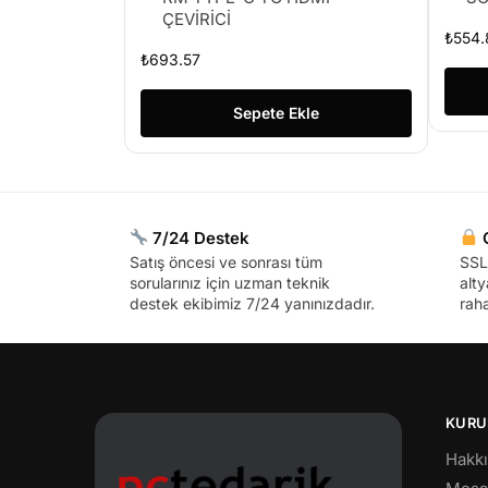
ÇEVİRİCİ
₺
554.
₺
693.57
Sepete Ekle
7/24 Destek
G
Satış öncesi ve sonrası tüm
SSL 
sorularınız için uzman teknik
alty
destek ekibimiz 7/24 yanınızdadır.
raha
KURU
Hakk