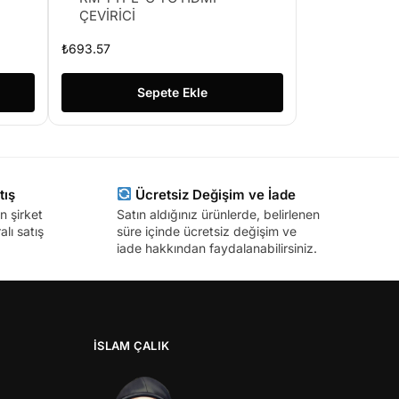
ÇEVİRİCİ
₺
693.57
Sepete Ekle
tış
Ücretsiz Değişim ve İade
n şirket
Satın aldığınız ürünlerde, belirlenen
lı satış
süre içinde ücretsiz değişim ve
iade hakkından faydalanabilirsiniz.
İSLAM ÇALIK