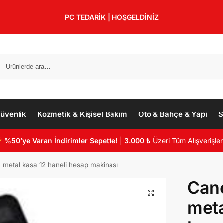
PC TEDARİK | HOŞGELDİNİZ
üvenlik
Kozmetik & Kişisel Bakım
Oto & Bahçe & Yapı
S
%50’ye Varan İndirimler Sepette!
|
3.000 ₺
Üzeri Tüm Alışverişler
metal kasa 12 haneli hesap makinası
Can
meta