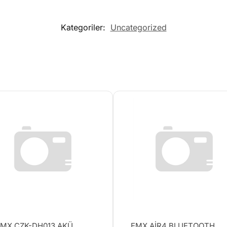
Kategoriler:
Uncategorized
MX CZK-DH013 AKÜ
EMX AİR4 BLUETOOTH