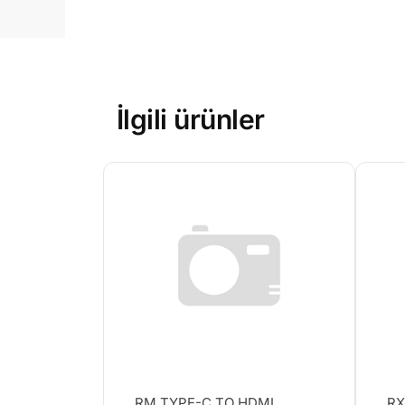
İlgili ürünler
RM TYPE-C TO HDMI
RX