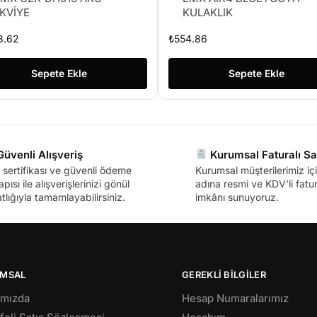
KVİYE
KULAKLIK
3.62
₺
554.86
Sepete Ekle
Sepete Ekle
üvenli Alışveriş
Kurumsal Faturalı Sa
sertifikası ve güvenli ödeme
Kurumsal müşterilerimiz içi
apısı ile alışverişlerinizi gönül
adına resmi ve KDV’li fatura
tlığıyla tamamlayabilirsiniz.
imkânı sunuyoruz.
MSAL
GEREKLİ BİLGİLER
ımızda
Hesap Numaralarımız