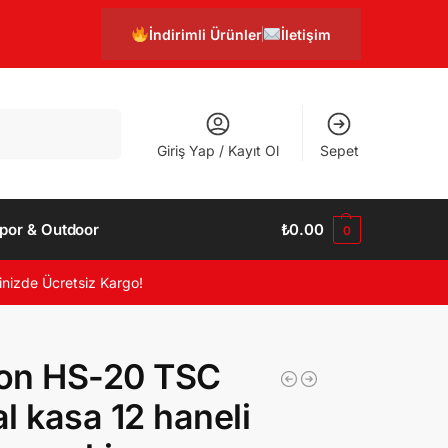
İndirimli Ürünler
İletişim
Ara
Giriş Yap / Kayıt Ol
Sepet
por & Outdoor
₺
0.00
0
inizde Ücretsiz Kargo!
on HS-20 TSC
l kasa 12 haneli