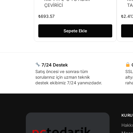
ÇEVİRİCİ
TA
₺
693.57
₺
2.41
Sepete Ekle
7/24 Destek
G
Satış öncesi ve sonrası tüm
SSL 
sorularınız için uzman teknik
alty
destek ekibimiz 7/24 yanınızdadır.
raha
KURU
Hakk