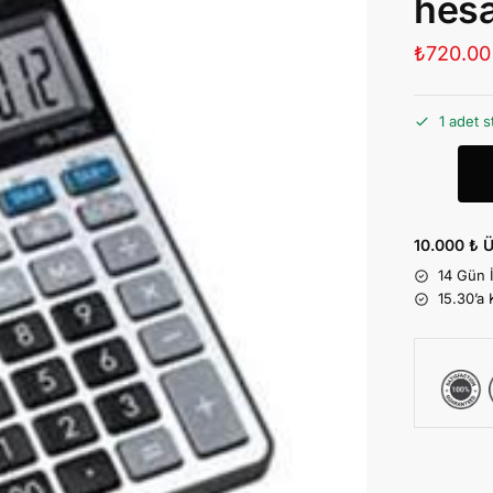
hesa
₺
720.00
1 adet s
10.000 ₺ Ü
14 Gün 
15.30’a 