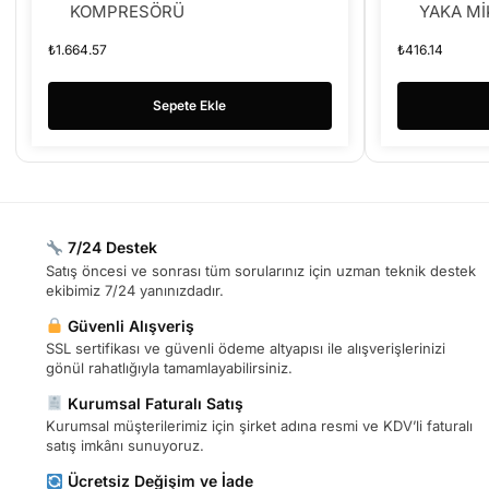
KOMPRESÖRÜ
YAKA M
₺
1.664.57
₺
416.14
Sepete Ekle
7/24 Destek
Satış öncesi ve sonrası tüm sorularınız için uzman teknik destek
ekibimiz 7/24 yanınızdadır.
Güvenli Alışveriş
SSL sertifikası ve güvenli ödeme altyapısı ile alışverişlerinizi
gönül rahatlığıyla tamamlayabilirsiniz.
Kurumsal Faturalı Satış
Kurumsal müşterilerimiz için şirket adına resmi ve KDV’li faturalı
satış imkânı sunuyoruz.
Ücretsiz Değişim ve İade