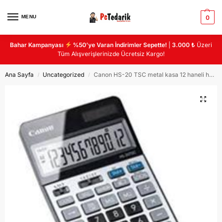
MENU
0
Bahar Kampanyası
%50’ye Varan İndirimler Sepette!
|
3.000 ₺
Üzeri
Tüm Alışverişlerinizde Ücretsiz Kargo!
Ana Sayfa
Uncategorized
Canon HS-20 TSC metal kasa 12 haneli hesap makinası
/
/